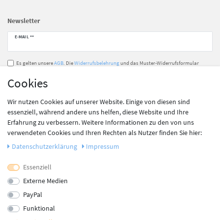
Newsletter
Newsletter
E-MAIL **
Honig
Es gelten unsere
AGB
. Die
Widerrufsbelehrung
und das Muster-Widerrufsformular
sowie die
Datenschutzerklärung
habe ich zur Kenntnis genommen.**
Cookies
Abonnieren
Wir nutzen Cookies auf unserer Website. Einige von diesen sind
** Hierbei handelt es sich um ein Pflichtfeld.
essenziell, während andere uns helfen, diese Website und Ihre
Erfahrung zu verbessern. Weitere Informationen zu den von uns
verwendeten Cookies und Ihren Rechten als Nutzer finden Sie hier:
Unsere Zahlungsdienstleister
Daten­schutz­erklärung
Impressum
Essenziell
Externe Medien
PayPal
Funktional