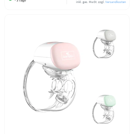
- 3 Tage
inkl. ges. MwSt.
zzgl.
Versandkosten