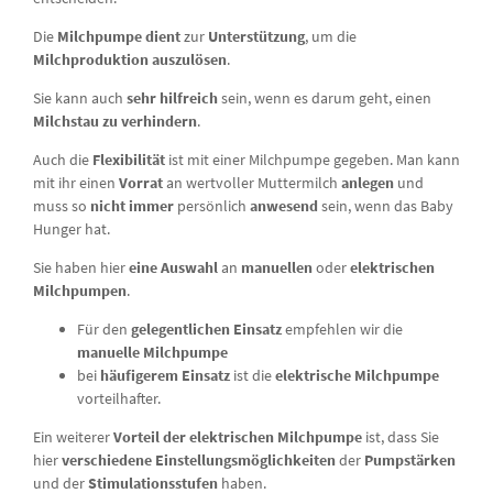
Die
Milchpumpe
dient
zur
Unterstützung
, um die
Milchproduktion
auszulösen
.
Sie kann auch
sehr hilfreich
sein, wenn es darum geht, einen
Milchstau zu verhindern
.
Auch die
Flexibilität
ist mit einer Milchpumpe gegeben. Man kann
mit ihr einen
Vorrat
an wertvoller Muttermilch
anlegen
und
muss so
nicht immer
persönlich
anwesend
sein, wenn das Baby
Hunger hat.
Sie haben hier
eine Auswahl
an
manuellen
oder
elektrischen
Milchpumpen
.
Für den
gelegentlichen Einsatz
empfehlen wir die
manuelle Milchpumpe
bei
häufigerem Einsatz
ist die
elektrische Milchpumpe
vorteilhafter.
Ein weiterer
Vorteil der elektrischen Milchpumpe
ist, dass Sie
hier
verschiedene
Einstellungsmöglichkeiten
der
Pumpstärken
und der
Stimulationsstufen
haben.