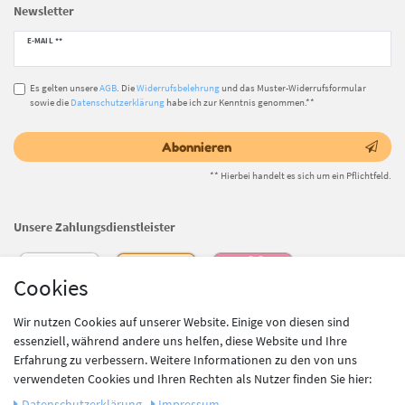
Newsletter
Newsletter
E-MAIL **
Honig
Es gelten unsere
AGB
. Die
Widerrufsbelehrung
und das Muster-Widerrufsformular
sowie die
Datenschutzerklärung
habe ich zur Kenntnis genommen.**
Abonnieren
** Hierbei handelt es sich um ein Pflichtfeld.
Unsere Zahlungsdienstleister
Cookies
Wir nutzen Cookies auf unserer Website. Einige von diesen sind
essenziell, während andere uns helfen, diese Website und Ihre
Erfahrung zu verbessern. Weitere Informationen zu den von uns
verwendeten Cookies und Ihren Rechten als Nutzer finden Sie hier:
Daten­schutz­erklärung
Impressum