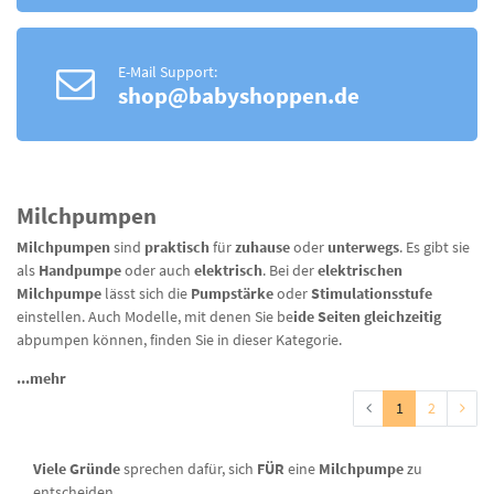
E-Mail Support:
shop@babyshoppen.de
Milchpumpen
Milchpumpen
sind
praktisch
für
zuhause
oder
unterwegs
. Es gibt sie
als
Handpumpe
oder auch
elektrisch
. Bei der
elektrischen
Milchpumpe
lässt sich die
Pumpstärke
oder
Stimulationsstufe
einstellen. Auch Modelle, mit denen Sie be
ide Seiten
gleichzeitig
abpumpen können, finden Sie in dieser Kategorie.
...mehr
1
2
Viele Gründe
sprechen dafür, sich
FÜR
eine
Milchpumpe
zu
entscheiden.