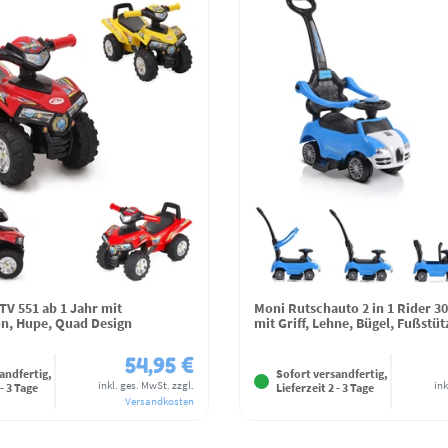
TV 551 ab 1 Jahr mit
Moni Rutschauto 2 in 1 Rider 3
n, Hupe, Quad Design
mit Griff, Lehne, Bügel, Fußstüt
54,95 €
andfertig,
Sofort versandfertig,
inkl. ges. MwSt.
zzgl.
ink
 - 3 Tage
Lieferzeit 2 - 3 Tage
Versandkosten