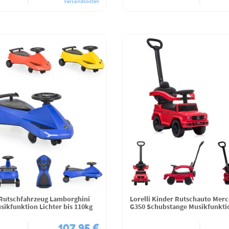
Versandkosten
Rutschfahrzeug Lamborghini
Lorelli Kinder Rutschauto Mer
sikfunktion Lichter bis 110kg
G350 Schubstange Musikfunkti
107,95 €