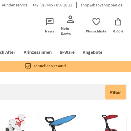
Kundenservice:
+49 (0) 7445 / 858 18 22
shop@babyshoppen.de
Mein
News
Wunschliste
0,00 €
Konto
ch Alter
Prinzessinnen
B-Ware
Angebote
schneller Versand
Filter