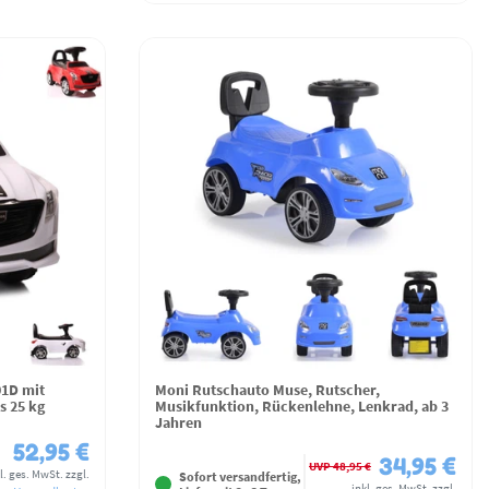
01D mit
Moni Rutschauto Muse, Rutscher,
s 25 kg
Musikfunktion, Rückenlehne, Lenkrad, ab 3
Jahren
52,95 €
34,95 €
UVP 48,95 €
l. ges. MwSt.
zzgl.
Sofort versandfertig,
inkl. ges. MwSt.
zzgl.