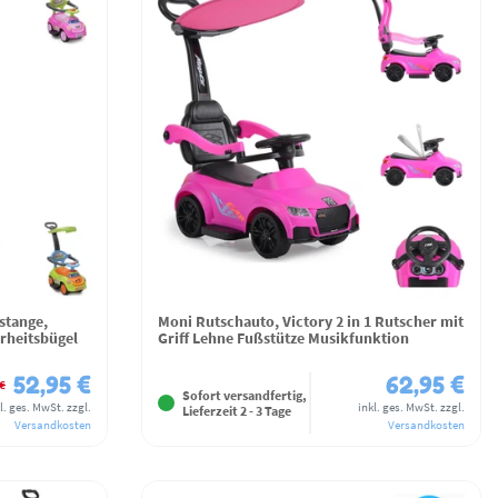
stange,
Moni Rutschauto, Victory 2 in 1 Rutscher mit
rheitsbügel
Griff Lehne Fußstütze Musikfunktion
52,95 €
62,95 €
€
Sofort versandfertig,
l. ges. MwSt.
zzgl.
inkl. ges. MwSt.
zzgl.
Lieferzeit 2 - 3 Tage
Versandkosten
Versandkosten