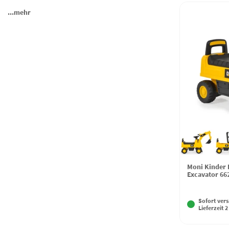
...mehr
Moni Kinder 
Excavator 66
Sofort vers
Lieferzeit 2