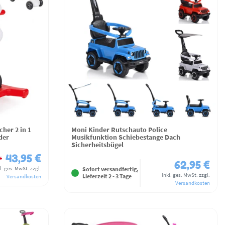
her 2 in 1
Moni Kinder Rutschauto Police
der
Musikfunktion Schiebestange Dach
Sicherheitsbügel
43,95 €
€
62,95 €
l. ges. MwSt.
zzgl.
Sofort versandfertig,
inkl. ges. MwSt.
zzgl.
Lieferzeit 2 - 3 Tage
Versandkosten
Versandkosten