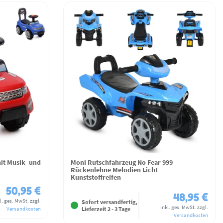
it Musik- und
Moni Rutschfahrzeug No Fear 999
Rückenlehne Melodien Licht
Kunststoffreifen
50,95 €
48,95 €
l. ges. MwSt.
zzgl.
Sofort versandfertig,
inkl. ges. MwSt.
zzgl.
Lieferzeit 2 - 3 Tage
Versandkosten
Versandkosten