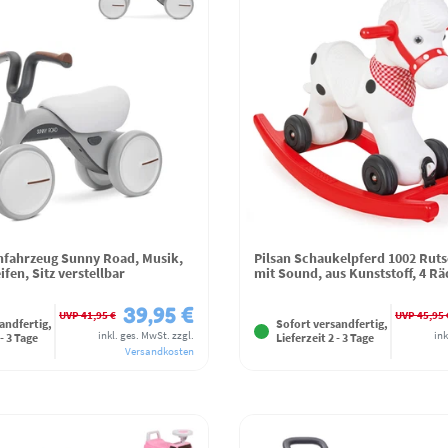
chfahrzeug Sunny Road, Musik,
Pilsan Schaukelpferd 1002 Rutsc
ifen, Sitz verstellbar
mit Sound, aus Kunststoff, 4 Rä
39,95 €
UVP 41,95 €
UVP 45,95 
andfertig,
Sofort versandfertig,
inkl. ges. MwSt.
zzgl.
ink
 - 3 Tage
Lieferzeit 2 - 3 Tage
Versandkosten