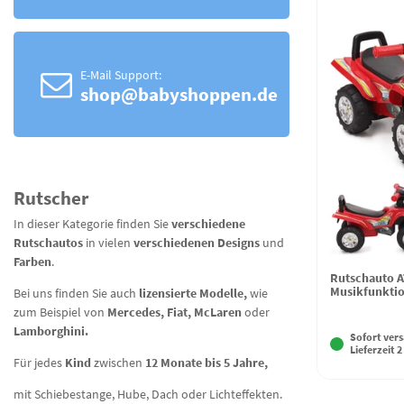
E-Mail Support:
shop@babyshoppen.de
Rutscher
In dieser Kategorie finden Sie
verschiedene
Rutschautos
in vielen
verschiedenen
Designs
und
Farben
.
Rutschauto A
Musikfunktio
Bei uns finden Sie auch
lizensierte Modelle,
wie
zum Beispiel von
Mercedes, Fiat, McLaren
oder
Lamborghini.
Sofort vers
Lieferzeit 2
Für jedes
Kind
zwischen
12 Monate bis 5 Jahre,
mit Schiebestange, Hube, Dach oder Lichteffekten.