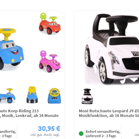
uto Keep Riding 213
Moni Rutschauto Leopard JY-Z
 Musik, Lenkrad, ab 24 Monate
Musikfunktion, ab 18 Monate bi
30,95 €
andfertig,
Sofort versandfertig,
inkl. ges. MwSt.
zzgl.
ink
 - 3 Tage
Lieferzeit 2 - 3 Tage