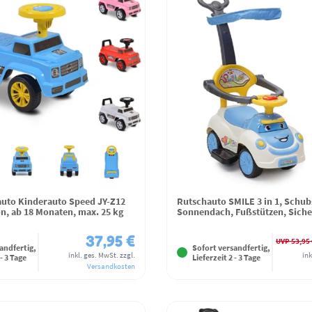
uto Kinderauto Speed JY-Z12
Rutschauto SMILE 3 in 1, Schub
n, ab 18 Monaten, max. 25 kg
Sonnendach, Fußstützen, Siche
37,95 €
UVP 53,95 
andfertig,
Sofort versandfertig,
inkl. ges. MwSt.
zzgl.
ink
 - 3 Tage
Lieferzeit 2 - 3 Tage
Versandkosten