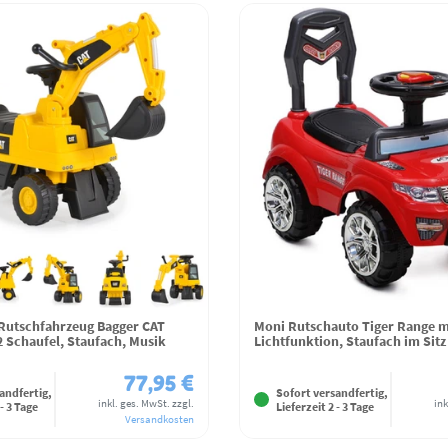
Rutschfahrzeug Bagger CAT
Moni Rutschauto Tiger Range m
2 Schaufel, Staufach, Musik
Lichtfunktion, Staufach im Sitz
77,95 €
andfertig,
Sofort versandfertig,
inkl. ges. MwSt.
zzgl.
ink
 - 3 Tage
Lieferzeit 2 - 3 Tage
Versandkosten