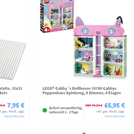
latte, 32x32
LEGO® Gabby´s Dollhouse 10788 Gabbys
Sets
Puppenhaus Spielzeug, 8 Zimmer, 4 Etagen
7,95 €
65,95 €
99 €
UVP 79,99 €
Sofort versandfertig,
l. ges. MwSt.
zzgl.
inkl. ges. MwSt.
zzgl.
Lieferzeit 2 - 3 Tage
Versandkosten
Versandkosten