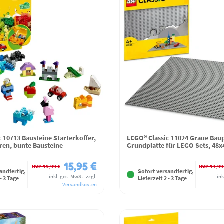
 10713 Bausteine Starterkoffer,
LEGO® Classic 11024 Graue Baup
ren, bunte Bausteine
Grundplatte für LEGO Sets, 48
15,95 €
UVP 19,99 €
UVP 14,99
andfertig,
Sofort versandfertig,
inkl. ges. MwSt.
zzgl.
ink
 - 3 Tage
Lieferzeit 2 - 3 Tage
Versandkosten