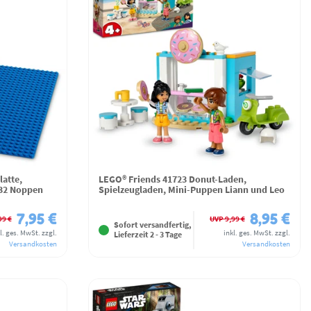
latte,
LEGO® Friends 41723 Donut-Laden,
x32 Noppen
Spielzeugladen, Mini-Puppen Liann und Leo
7,95 €
8,95 €
99 €
UVP 9,99 €
Sofort versandfertig,
l. ges. MwSt.
zzgl.
inkl. ges. MwSt.
zzgl.
Lieferzeit 2 - 3 Tage
Versandkosten
Versandkosten