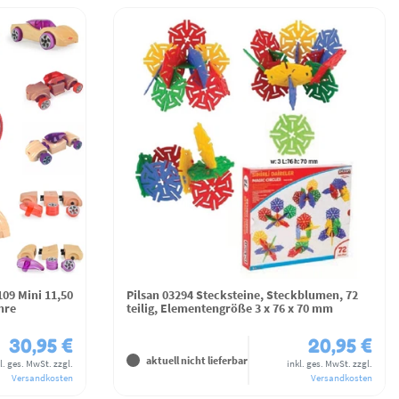
109 Mini 11,50
Pilsan 03294 Stecksteine, Steckblumen, 72
hre
teilig, Elementengröße 3 x 76 x 70 mm
30,95 €
20,95 €
aktuell nicht lieferbar
l. ges. MwSt.
zzgl.
inkl. ges. MwSt.
zzgl.
Versandkosten
Versandkosten