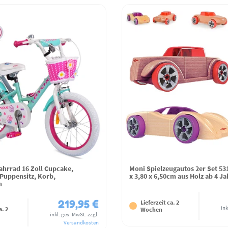
ahrrad 16 Zoll Cupcake,
Moni Spielzeugautos 2er Set 53
 Puppensitz, Korb,
x 3,80 x 6,50cm aus Holz ab 4 Ja
n
219,95 €
Lieferzeit ca. 2
ink
a. 2
Wochen
inkl. ges. MwSt.
zzgl.
Versandkosten