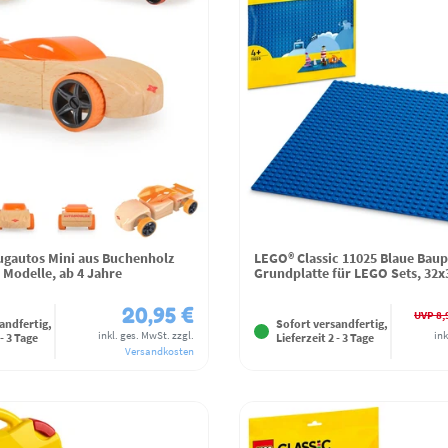
ugautos Mini aus Buchenholz
LEGO® Classic 11025 Blaue Baup
 Modelle, ab 4 Jahre
Grundplatte für LEGO Sets, 32
20,95 €
UVP 8,
andfertig,
Sofort versandfertig,
inkl. ges. MwSt.
zzgl.
ink
 - 3 Tage
Lieferzeit 2 - 3 Tage
Versandkosten