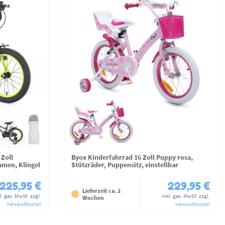
 Zoll
Byox Kinderfahrrad 16 Zoll Puppy rosa,
hmen, Klingel
Stützräder, Puppensitz, einstellbar
225,95 €
229,95 €
Lieferzeit ca. 2
l. ges. MwSt.
zzgl.
inkl. ges. MwSt.
zzgl.
Wochen
Versandkosten
Versandkosten