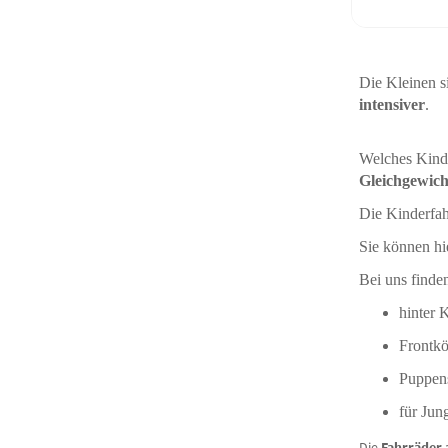
Die Kleinen 
intensiver
.
Welches Kind 
Gleichgewich
Die Kinderfah
Sie können hi
Bei uns finde
hinter 
Frontk
Puppens
für Ju
Die
Fahrräder 