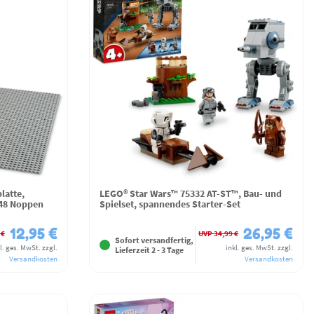
latte,
LEGO® Star Wars™ 75332 AT-ST™, Bau- und
x48 Noppen
Spielset, spannendes Starter-Set
12,95 €
26,95 €
 €
UVP 34,99 €
Sofort versandfertig,
l. ges. MwSt.
zzgl.
inkl. ges. MwSt.
zzgl.
Lieferzeit 2 - 3 Tage
Versandkosten
Versandkosten