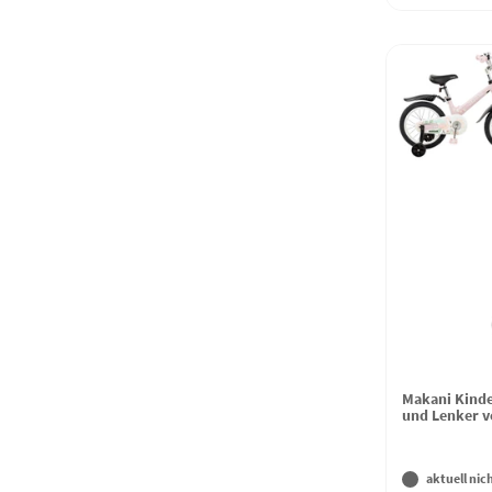
Makani Kinder
und Lenker ve
aktuell nich