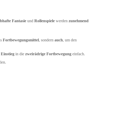
ebhafte Fantasie
und
Rollenspiele
werden
zunehmend
ls
Fortbewegungsmittel
, sondern
auch
, um den
n
Einstieg
in die
zweirädrige Fortbewegung
einfach.
len.