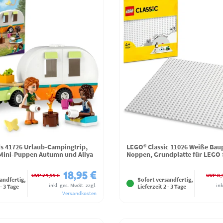
s 41726 Urlaub-Campingtrip,
LEGO® Classic 11026 Weiße Baup
Mini-Puppen Autumn und Aliya
Noppen, Grundplatte für LEGO 
18,95 €
UVP 24,99 €
UVP 8,
andfertig,
Sofort versandfertig,
inkl. ges. MwSt.
zzgl.
ink
 - 3 Tage
Lieferzeit 2 - 3 Tage
Versandkosten