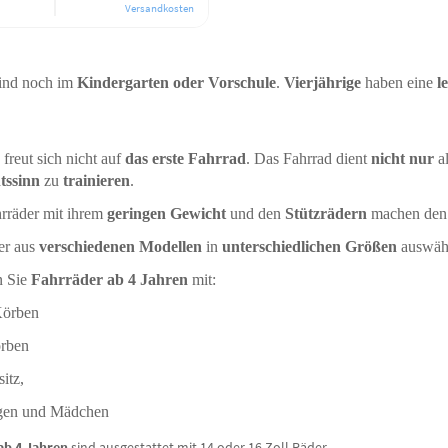
Versandkosten
sind noch im
Kindergarten oder Vorschule
.
Vierjährige
haben eine
l
freut sich nicht auf
das erste Fahrrad
. Das Fahrrad dient
nicht nur
a
tssinn
zu
trainieren
.
rräder mit ihrem
geringen Gewicht
und den
Stützrädern
machen de
er aus
verschiedenen Modellen
in
unterschiedlichen Größen
auswäh
n Sie
Fahrräder ab 4 Jahren
mit:
Körben
örben
itz,
ngen und Mädchen
ab 4 Jahren
sind ausgestattet mit 14 oder 16 Zoll Räder.