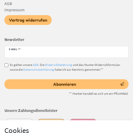
AGB
Impressum
Vertrag widerrufen
Newsletter
Newsletter
E-MAIL **
Honig
Es gelten unsere
AGB
. Die
Widerrufsbelehrung
und das Muster-Widerrufsformular
sowie die
Datenschutzerklärung
habe ich zur Kenntnis genommen.**
Abonnieren
** Hierbei handelt es sich um ein Pflichtfeld.
Unsere Zahlungsdienstleister
Cookies