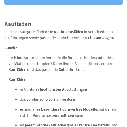
Kaufladen
In dieser Kategorie finden Sie
Kaufmannsläden
in verschiedenen
Ausführungen sowie passendes Zubehör wie den
Einkaufwagen.
...mehr
Ihr
Kind
wollte schon immer in die Rolle des Käufers oder des
Verkäufers reinschlüpfen? Dann finden Sie hier die passenden
Kaufläden
und das passende
Zubehör
dazu.
Kaufläden
mit
unterschiedlichsten Ausstattungen
das
spielerische Lernen fördern
es sind alles
besonders hochwertige Modelle
, mit denen
sich Ihr Kind
lange beschäftigen
kann
an
jedem Kinderkaufladen
gibt es
zahlreiche Details
und