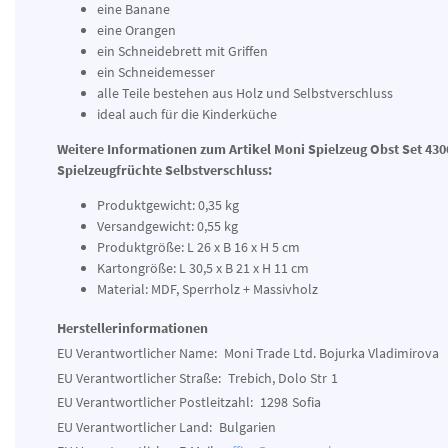
eine Banane
eine Orangen
ein Schneidebrett mit Griffen
ein Schneidemesser
alle Teile bestehen aus Holz und Selbstverschluss
ideal auch für die Kinderküche
Weitere Informationen zum Artikel
Moni Spielzeug Obst Set 430
Spielzeugfrüchte Selbstverschluss:
Produktgewicht: 0,35 kg
Versandgewicht: 0,55 kg
Produktgröße: L 26 x B 16 x H 5 cm
Kartongröße: L 30,5 x B 21 x H 11 cm
Material: MDF, Sperrholz + Massivholz
Herstellerinformationen
EU Verantwortlicher Name:
Moni Trade Ltd. Bojurka Vladimirova
EU Verantwortlicher Straße:
Trebich, Dolo Str
1
EU Verantwortlicher Postleitzahl:
1298
Sofia
EU Verantwortlicher Land:
Bulgarien