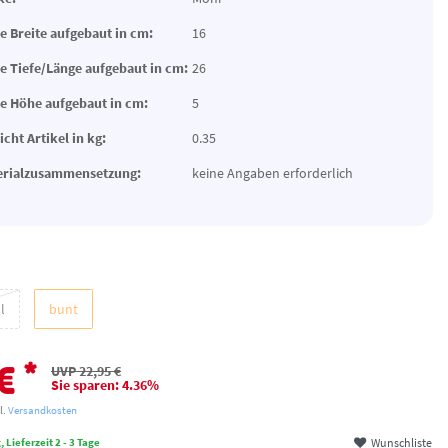
 Breite aufgebaut in cm:
16
 Tiefe/Länge aufgebaut in cm:
26
 Höhe aufgebaut in cm:
5
cht Artikel in kg:
0.35
erialzusammensetzung:
keine Angaben erforderlich
l
bunt
*
 €
UVP 22,95 €
Sie sparen: 4.36%
l.
Versandkosten
Wunschliste
 Lieferzeit 2 - 3 Tage