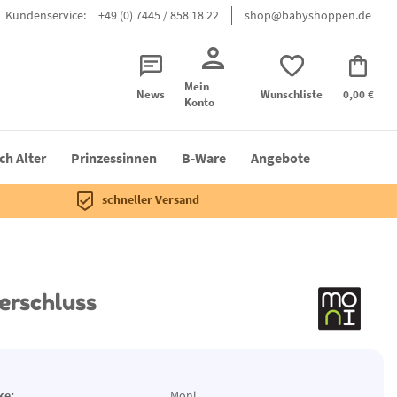
Kundenservice:
+49 (0) 7445 / 858 18 22
shop@babyshoppen.de
Mein
News
Wunschliste
0,00 €
Konto
ch Alter
Prinzessinnen
B-Ware
Angebote
schneller Versand
erschluss
ke:
Moni