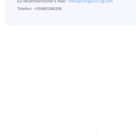
EU Verantwortlicher E-Mail:
office@cangaroo-bg.com
Telefon:
+359893386206