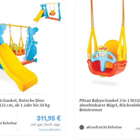
 Schaukel, Rutsche Dino
Pilsan Babyschaukel 3 in 1 0611
23 cm, ab 1 Jahr bis 50 kg
abnehmbarer Bügel, Rückenleh
Beintrenner
311,95 €
t lieferbar
inkl. ges. MwSt.
zzgl.
aktuell nicht lieferbar
ink
Versandkosten