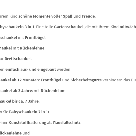
Ihrem Kind
schöne Momente
voller
Spaß
und
Freude
.
byschaukeln 3 in 1
. Eine tolle
Gartenschaukel
, die mit Ihrem Kind
mitwäch
schaukel
mit
Frontbügel
haukel
mit
Rückenlehne
zur
Brettschaukel
.
nen
einfach aus- und eingebaut
werden.
aukel ab 12 Monaten
:
Frontbügel
und
Sicherheitsgurte
verhindern das Du
haukel ab 3 Jahre
: mit
Rückenlehne
aukel bis ca. 7 Jahre
.
n Sie
Babyschaukeln 2 in 1:
einer
Kunststoffhalterung
als
Rausfallschutz
ückenlehne
und