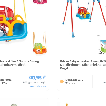
chaukel 3 in 1 Samba Swing
Pilsan Babyschaukel Swing 079
bnehmbarem Bügel,
Metallrahmen, Rückenlehne, 
Bügel
40,95 €
andfertig,
Lieferzeit ca. 2
inkl. ges. MwSt.
zzgl.
ink
 - 3 Tage
Wochen
Versandkosten