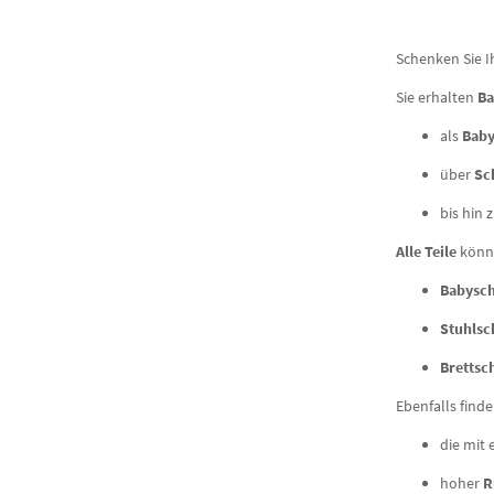
Schenken Sie 
Sie erhalten
Ba
als
Baby
über
Sc
bis hin 
Alle Teile
kön
Babysch
Stuhlsc
Brettsch
Ebenfalls finde
die mit 
hoher
R