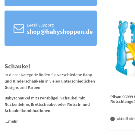
E-Mail Support:
shop@babyshoppen.de
Schaukel
In dieser Kategorie finden Sie
verschiedene Baby-
und Kinderschaukeln
in vielen
unterschiedlichen
Designs
und
Farben
.
Pilsan 06099
Babyschaukel
mit
Frontbügel
,
Schaukel mit
Rutschlänge 1
Rückenlehne
,
Brettschaukel oder Rutsch- und
Schaukelkombinationen
.
aktuell nich
...mehr