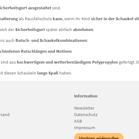
icherheitsgurt ausgestattet
sind.
halterung
als Rausfallschutz
kann
, wenn Ihr Kind
sicher in der Schaukel si
 sich der
Sicherheitsgurt
später einfach
abnehmen
.
 uns auch
Rutsch- und Schaukelkombinationen
:
schiedenen Rutschlängen und Motiven
 sind aus
hochwertigem und wetterbeständigem Polypropylen
gefertigt. 
mit diesen Schaukeln
lange Spaß
haben.
Information
Newsletter
rsand
Datenschutz
AGB
Impressum
Vertrag widerrufen