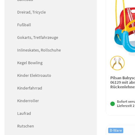
Dreirad, Tricycle
Fußball
Gokarts, Tretfahrzeuge
Inlineskates, Rollschuhe
Kegel Bowling
Kinder Elektroauto
Pilsan Babys
06129 mit a
Rückenlehne
Kinderfahrrad
Kinderroller
Sofort vers
Lieferzeit 2
Laufrad
Rutschen
B-Ware