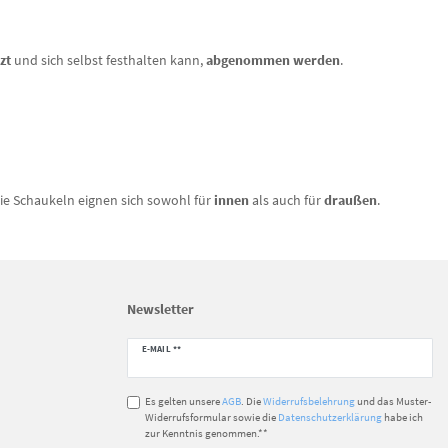
tzt
und sich selbst festhalten kann,
abgenommen werden
.
Die Schaukeln eignen sich sowohl für
innen
als auch für
draußen
.
Newsletter
Newsletter
E-MAIL **
Honig
Es gelten unsere
AGB
. Die
Widerrufsbelehrung
und das Muster-
Widerrufsformular sowie die
Datenschutzerklärung
habe ich
zur Kenntnis genommen.**