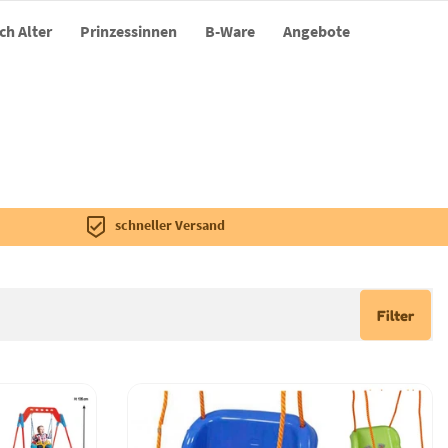
ch Alter
Prinzessinnen
B-Ware
Angebote
schneller Versand
Filter