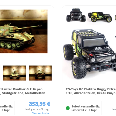
 Panzer Panther G 1:16 pro
ES-Toys RC Elektro Buggy Extr
 Stahlgetriebe, Metallketten
1:10, Allradantrieb, bis 48 km/h
353,95 €
andfertig,
Sofort versandfertig,
inkl. ges. MwSt.
zzgl.
ink
 - 3 Tage
Lieferzeit 2 - 3 Tage
Versandkosten