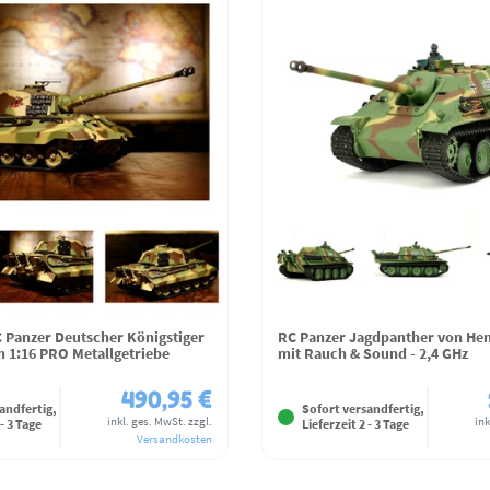
 Panzer Deutscher Königstiger
RC Panzer Jagdpanther von Hen
 1:16 PRO Metallgetriebe
mit Rauch & Sound - 2,4 GHz
490,95 €
andfertig,
Sofort versandfertig,
inkl. ges. MwSt.
zzgl.
ink
 - 3 Tage
Lieferzeit 2 - 3 Tage
Versandkosten