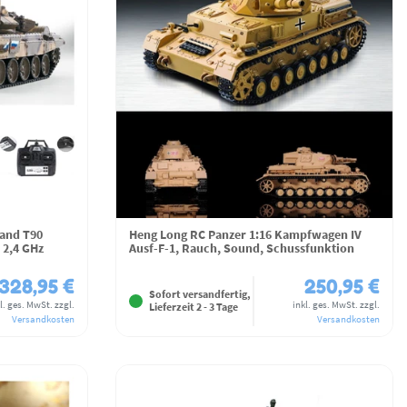
land T90
Heng Long RC Panzer 1:16 Kampfwagen IV
 2,4 GHz
Ausf-F-1, Rauch, Sound, Schussfunktion
328,95 €
250,95 €
Sofort versandfertig,
l. ges. MwSt.
zzgl.
inkl. ges. MwSt.
zzgl.
Lieferzeit 2 - 3 Tage
Versandkosten
Versandkosten