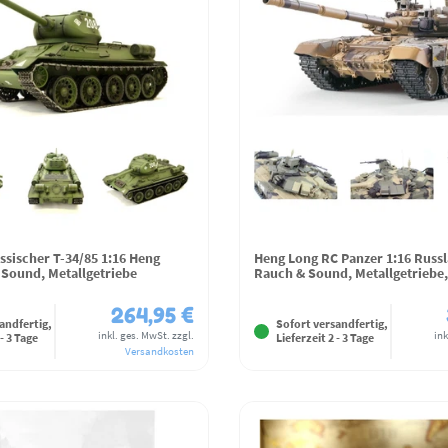
ssischer T-34/85 1:16 Heng
Heng Long RC Panzer 1:16 Russ
 Sound, Metallgetriebe
Rauch & Sound, Metallgetriebe,
264,95 €
andfertig,
Sofort versandfertig,
inkl. ges. MwSt.
zzgl.
ink
 - 3 Tage
Lieferzeit 2 - 3 Tage
Versandkosten