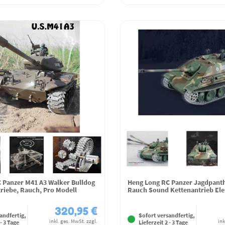
 Panzer M41 A3 Walker Bulldog
Heng Long RC Panzer Jagdpanth
triebe, Rauch, Pro Modell
Rauch Sound Kettenantrieb El
320,95 €
andfertig,
Sofort versandfertig,
inkl. ges. MwSt.
zzgl.
ink
 - 3 Tage
Lieferzeit 2 - 3 Tage