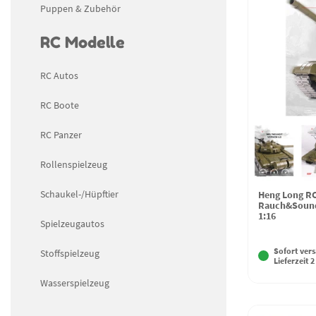
Puppen & Zubehör
RC Modelle
RC Autos
RC Boote
RC Panzer
Rollenspielzeug
Schaukel-/Hüpftier
Heng Long RC
Rauch&Sound 
1:16
Spielzeugautos
Sofort vers
Stoffspielzeug
Lieferzeit 2
Wasserspielzeug