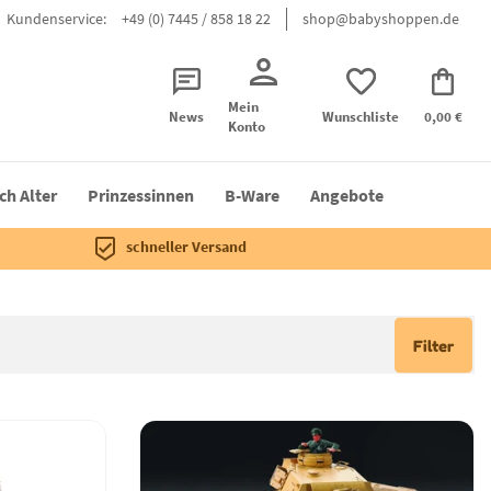
Kundenservice:
+49 (0) 7445 / 858 18 22
shop@babyshoppen.de
Mein
News
Wunschliste
0,00 €
Konto
ch Alter
Prinzessinnen
B-Ware
Angebote
schneller Versand
Filter