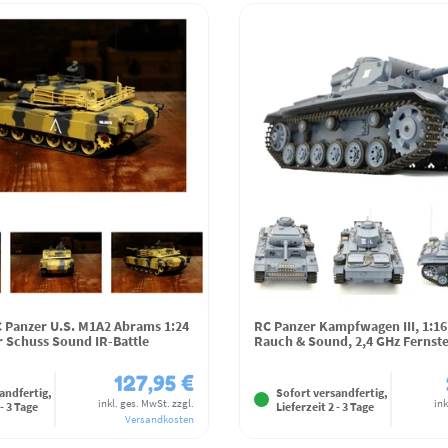
 Panzer U.S. M1A2 Abrams 1:24
RC Panzer Kampfwagen III, 1:16
 Schuss Sound IR-Battle
Rauch & Sound, 2,4 GHz Fernst
127,95 €
andfertig,
Sofort versandfertig,
inkl. ges. MwSt.
zzgl.
ink
 - 3 Tage
Lieferzeit 2 - 3 Tage
Versandkosten