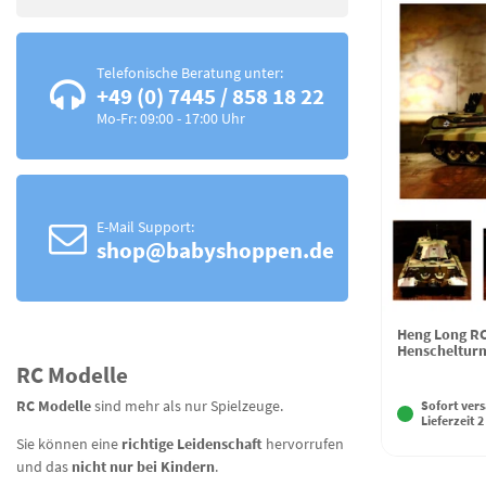
Telefonische Beratung unter:
+49 (0) 7445 / 858 18 22
Mo-Fr: 09:00 - 17:00 Uhr
E-Mail Support:
shop@babyshoppen.de
Heng Long RC
Henschelturm
RC Modelle
RC Modelle
sind mehr als nur Spielzeuge.
Sofort vers
Lieferzeit 2
Sie können eine
richtige Leidenschaft
hervorrufen
und das
nicht nur bei Kindern
.