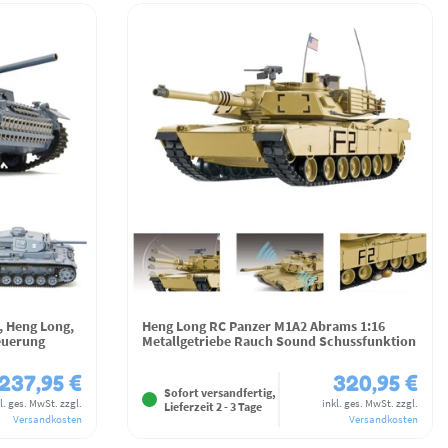
, Heng Long,
Heng Long RC Panzer M1A2 Abrams 1:16
euerung
Metallgetriebe Rauch Sound Schussfunktion
237,95 €
320,95 €
Sofort versandfertig,
l. ges. MwSt.
zzgl.
inkl. ges. MwSt.
zzgl.
Lieferzeit 2 - 3 Tage
Versandkosten
Versandkosten