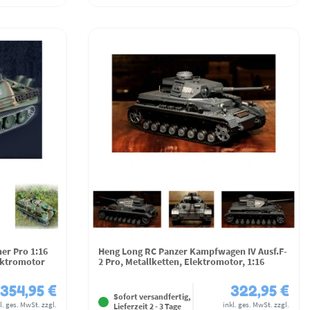
er Pro 1:16
Heng Long RC Panzer Kampfwagen IV Ausf.F-
ektromotor
2 Pro, Metallketten, Elektromotor, 1:16
354,95 €
322,95 €
Sofort versandfertig,
l. ges. MwSt.
zzgl.
inkl. ges. MwSt.
zzgl.
Lieferzeit 2 - 3 Tage