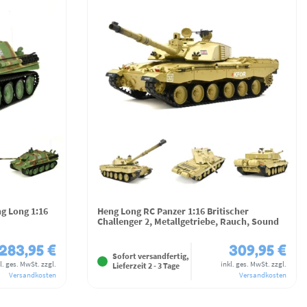
g Long 1:16
Heng Long RC Panzer 1:16 Britischer
Challenger 2, Metallgetriebe, Rauch, Sound
283,95 €
309,95 €
Sofort versandfertig,
l. ges. MwSt.
zzgl.
inkl. ges. MwSt.
zzgl.
Lieferzeit 2 - 3 Tage
Versandkosten
Versandkosten