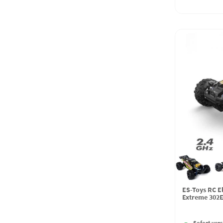
ES-Toys RC E
Extreme 302E
Sofort vers