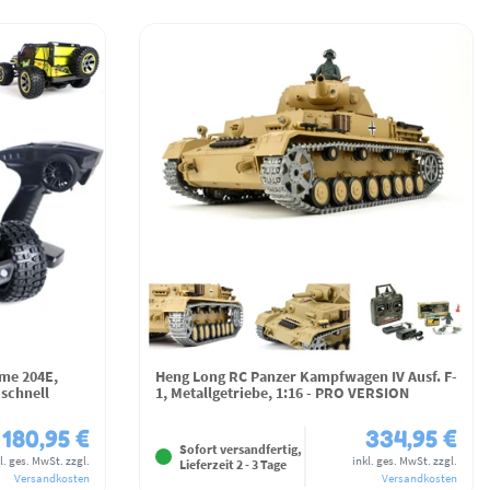
eme 204E,
Heng Long RC Panzer Kampfwagen IV Ausf. F-
 schnell
1, Metallgetriebe, 1:16 - PRO VERSION
180,95 €
334,95 €
Sofort versandfertig,
l. ges. MwSt.
zzgl.
inkl. ges. MwSt.
zzgl.
Lieferzeit 2 - 3 Tage
Versandkosten
Versandkosten