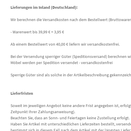
Lieferungen im Inland (Deutschland):
Wir berechnen die Versandkosten nach dem Bestellwert (Bruttowaren
- Warenwert bis 39,99 € = 3,95 €
Ab einem Bestellwert von 40,00 € liefern wir versandkostenfrei.
Bei der Versendung sperriger Güter (Speditionsversand) berechnen wir
Möbel werden per Spedition versendet - versandkostenfrei
Sperrige Güter sind als solche in der Artikelbeschreibung gekennzeic
Lieferfristen
Soweit im jeweiligen Angebot keine andere Frist angegeben ist, erfol
Zeitpunkt Ihrer Zahlungsanweisung).
Beachten Sie, dass an Sonn- und Feiertagen keine Zustellung erfolgt.
Haben Sie Artikel mit unterschiedlichen Lieferzeiten bestellt, verse
bestimmt sich in diesem Fall nach dem Artikel mit der längsten Lieferz