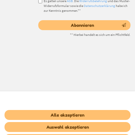
Es gelten unsere
AGB
. Die
Widerrufsbelehrung
und das Muster-
Widerrufsformular sowie die
Datenschutzerklärung
habe ich
zur Kenntnis genommen.**
Abonnieren
** Hierbei handelt es sich um ein Pflichtfeld.
Alle akzeptieren
Auswahl akzeptieren