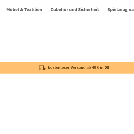
Möbel & Textilien
Zubehör und Sicherheit
Spielzeug na
kostenloser Versand ab 40 € in DE