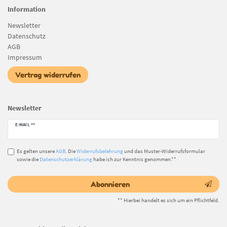
Information
Newsletter
Datenschutz
AGB
Impressum
Vertrag widerrufen
Newsletter
Newsletter
E-MAIL **
Honig
Es gelten unsere
AGB
. Die
Widerrufsbelehrung
und das Muster-Widerrufsformular
sowie die
Datenschutzerklärung
habe ich zur Kenntnis genommen.**
Abonnieren
** Hierbei handelt es sich um ein Pflichtfeld.