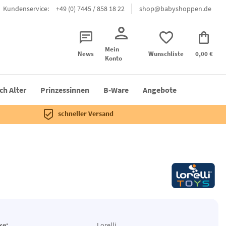
Kundenservice:
+49 (0) 7445 / 858 18 22
shop@babyshoppen.de
Mein
News
Wunschliste
0,00 €
Konto
ch Alter
Prinzessinnen
B-Ware
Angebote
schneller Versand
ke:
Lorelli