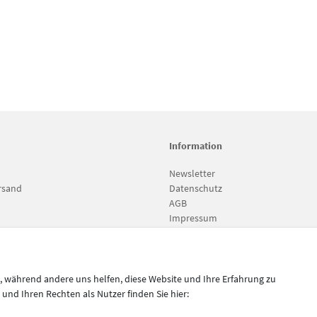
Information
Newsletter
rsand
Datenschutz
AGB
Impressum
Vertrag widerrufen
l, während andere uns helfen, diese Website und Ihre Erfahrung zu
nd Ihren Rechten als Nutzer finden Sie hier:
setzl. Mehrwertsteuer zzgl.
Versandkosten
, wenn nicht anders beschrieben