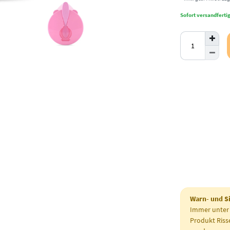
Sofort versandfertig,
Warn- und S
Immer unter
Produkt Riss