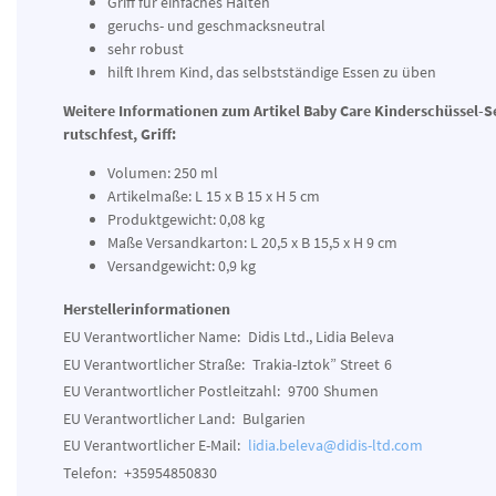
Griff für einfaches Halten
geruchs- und geschmacksneutral
sehr robust
hilft Ihrem Kind, das selbstständige Essen zu üben
Weitere Informationen zum Artikel Baby Care Kinderschüssel-Set
rutschfest, Griff:
Volumen: 250 ml
Artikelmaße: L 15 x B 15 x H 5 cm
Produktgewicht: 0,08 kg
Maße Versandkarton: L 20,5 x B 15,5 x H 9 cm
Versandgewicht: 0,9 kg
Herstellerinformationen
EU Verantwortlicher Name:
Didis Ltd., Lidia Beleva
EU Verantwortlicher Straße:
Trakia-Iztok” Street
6
EU Verantwortlicher Postleitzahl:
9700
Shumen
EU Verantwortlicher Land:
Bulgarien
EU Verantwortlicher E-Mail:
lidia.beleva@didis-ltd.com
Telefon:
+35954850830