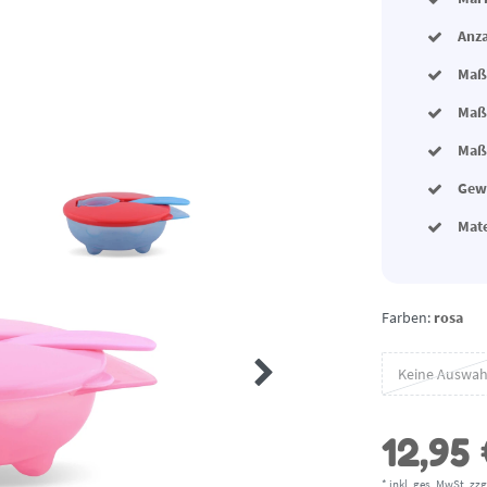
Anza
Maße
Maße
Maße
Gewi
Mat
Farben:
rosa
Keine Auswah
12,95
* inkl. ges. MwSt. zzg