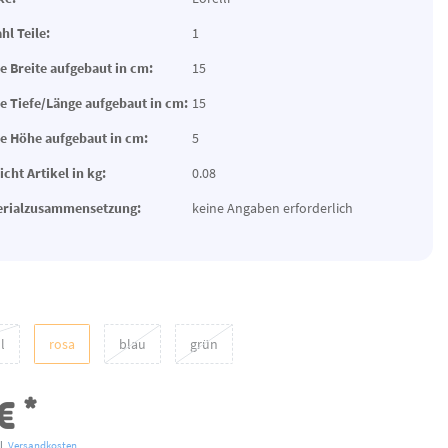
hl Teile:
1
 Breite aufgebaut in cm:
15
 Tiefe/Länge aufgebaut in cm:
15
 Höhe aufgebaut in cm:
5
cht Artikel in kg:
0.08
erialzusammensetzung:
keine Angaben erforderlich
l
rosa
blau
grün
*
 €
l.
Versandkosten