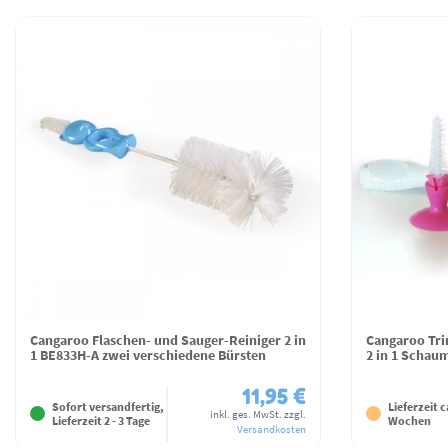
Cangaroo Flaschen- und Sauger-Reiniger 2 in
Cangaroo Tri
1 BE833H-A zwei verschiedene Bürsten
2 in 1 Schau
11,95 €
Sofort versandfertig,
Lieferzeit c
inkl. ges. MwSt.
zzgl.
Lieferzeit 2 - 3 Tage
Wochen
Versandkosten