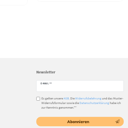
Newsletter
Newsletter
E-MAIL **
Honig
Es gelten unsere
AGB
. Die
Widerrufsbelehrung
und das Muster-
Widerrufsformular sowie die
Datenschutzerklärung
habe ich
zur Kenntnis genommen.**
Abonnieren