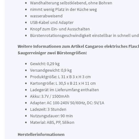
Wandhalterung selbstklebend, ohne Bohren
nimmt wenig Platz in der Küche weg
wasserabweisend
USB-Kabel und Adapter
Knopf zum Ein- und Ausschalten
Bürstenrotationsgeschwindigkeit einstellbar in schnell un
Weitere Informationen zum Artikel Cangaroo elektrisches Flasc
Saugerreiniger zwei Bürstengrößen:
Gewicht: 0,29 kg
Versandgewicht: 0,9 kg
Produktgröße: L 31 x B 3 x H 3 cm
Kartongröße: L 30,5 x B 21 x H 11 cm
Ladegerät im Lieferumfang enthalten
Akku: 3.7V / 1500mAh
Adapter: AC 100-240V 50/60Hz, DC: 5V/1A
Ladezeit: 3 Stunden
Nutzungsdauer: 90 min
Material: ABS, PP, Silikon
Herstellerinformationen