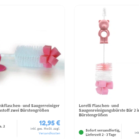
nkflaschen- und Saugerreiniger
Lorelli Flaschen- und
mstoff zwei Bürstengrößen
Saugenreinigungsbürste Bär 2 in
Bürstengrößen
12,95 €
a. 2
inkl. ges. MwSt.
zzgl.
Sofort versandfertig,
ink
Versandkosten
Lieferzeit 2 - 3 Tage