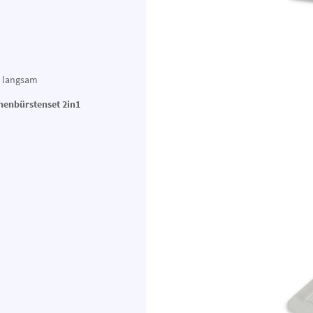
d langsam
henbürstenset 2in1