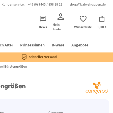
Kundenservice:
+49 (0) 7445 / 858 18 22
shop@babyshoppen.de
Mein
News
Wunschliste
0,00 €
Konto
ch Alter
Prinzessinnen
B-Ware
Angebote
schneller Versand
zwei Bürstengrößen
tengrößen
ke:
Cangaroo