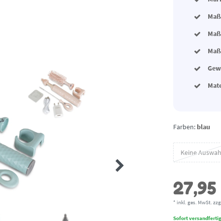
Maße
Maße
Maße
Gewi
Mat
Farben:
blau
Keine Auswah
27,95
* inkl. ges. MwSt. zzg
Sofort versandfertig,