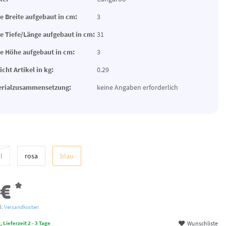
 Breite aufgebaut in cm:
3
 Tiefe/Länge aufgebaut in cm:
31
 Höhe aufgebaut in cm:
3
cht Artikel in kg:
0.29
erialzusammensetzung:
keine Angaben erforderlich
l
rosa
blau
*
 €
l.
Versandkosten
Wunschliste
 Lieferzeit 2 - 3 Tage