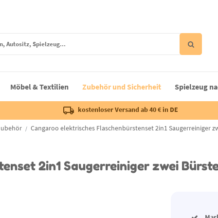
Möbel & Textilien
Zubehör und Sicherheit
Spielzeug na
kostenloser Versand ab 40 € in DE
Zubehör
Cangaroo elektrisches Flaschenbürstenset 2in1 Saugerreiniger 
tenset 2in1 Saugerreiniger zwei Bürs
Mar