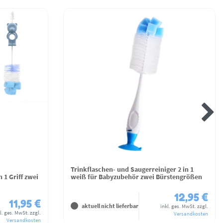
Trinkflaschen- und Saugerreiniger 2 in 1
 1 Griff zwei
weiß für Babyzubehör zwei Bürstengrößen
12,95 €
11,95 €
aktuell nicht lieferbar
inkl. ges. MwSt.
zzgl.
l. ges. MwSt.
zzgl.
Versandkosten
Versandkosten