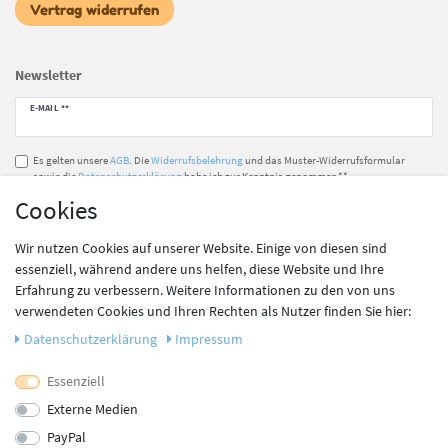
Vertrag widerrufen
Newsletter
Newsletter
E-MAIL **
Honig
Es gelten unsere
AGB
. Die
Widerrufsbelehrung
und das Muster-Widerrufsformular
sowie die
Datenschutzerklärung
habe ich zur Kenntnis genommen.**
Cookies
Abonnieren
Wir nutzen Cookies auf unserer Website. Einige von diesen sind
** Hierbei handelt es sich um ein Pflichtfeld.
essenziell, während andere uns helfen, diese Website und Ihre
Erfahrung zu verbessern. Weitere Informationen zu den von uns
verwendeten Cookies und Ihren Rechten als Nutzer finden Sie hier:
Unsere Zahlungsdienstleister
Daten­schutz­erklärung
Impressum
Essenziell
Externe Medien
PayPal