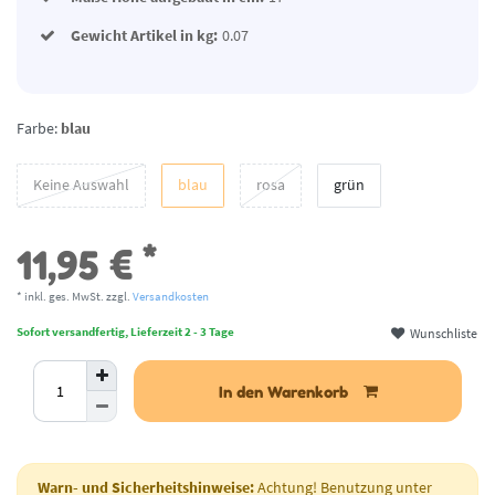
Gewicht Artikel in kg:
0.07
Farbe:
blau
Keine Auswahl
blau
rosa
grün
*
11,95 €
* inkl. ges. MwSt. zzgl.
Versandkosten
Wunschliste
Sofort versandfertig, Lieferzeit 2 - 3 Tage
In den Warenkorb
Warn- und Sicherheitshinweise:
Achtung! Benutzung unter