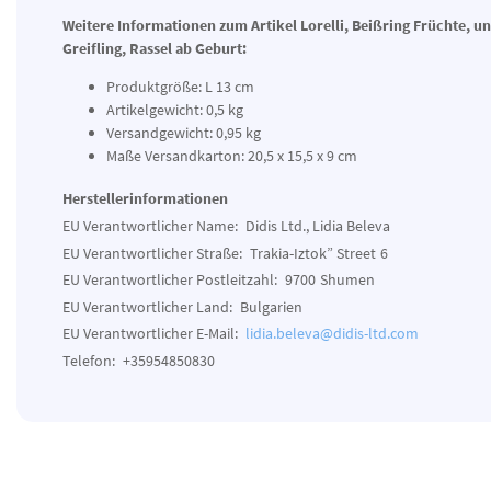
Weitere Informationen zum Artikel
Lorelli, Beißring Früchte, u
Greifling, Rassel ab Geburt:
Produktgröße: L 13 cm
Artikelgewicht: 0,5 kg
Versandgewicht: 0,95 kg
Maße Versandkarton: 20,5 x 15,5 x 9 cm
Herstellerinformationen
EU Verantwortlicher Name:
Didis Ltd., Lidia Beleva
EU Verantwortlicher Straße:
Trakia-Iztok” Street
6
EU Verantwortlicher Postleitzahl:
9700
Shumen
EU Verantwortlicher Land:
Bulgarien
EU Verantwortlicher E-Mail:
lidia.beleva@didis-ltd.com
Telefon:
+35954850830