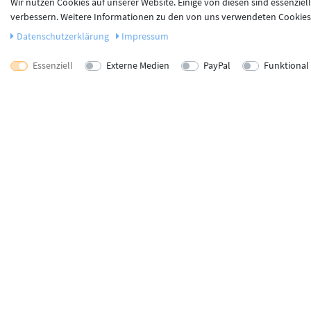
Wir nutzen Cookies auf unserer Website. Einige von diesen sind essenziel
verbessern. Weitere Informationen zu den von uns verwendeten Cookies u
Daten­schutz­erklärung
Impressum
Essenziell
Externe Medien
PayPal
Funktional
Unsere Zahlungsdienstleister
* Alle Preise inkl. ge
Copyright © Babyshop
Unsere Versanddienstleister