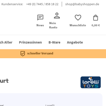
Kundenservice:
+49 (0) 7445 / 858 18 22
shop@babyshoppen.de
Mein
News
Wunschliste
0,00 €
Konto
ch Alter
Prinzessinnen
B-Ware
Angebote
schneller Versand
burt
ke:
Lorelli