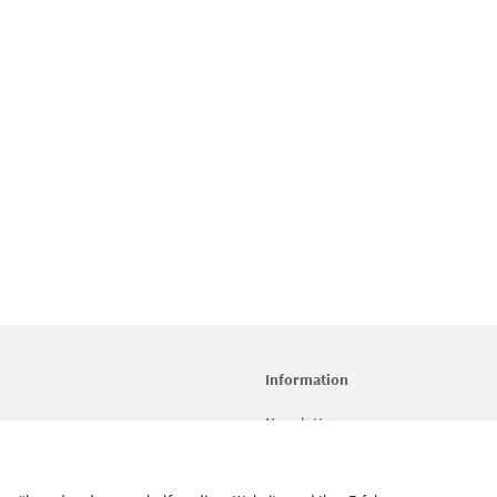
Information
Newsletter
rsand
Datenschutz
AGB
Impressum