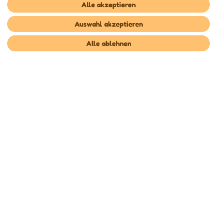
Widerrufsformular sowie die
Datenschutzerklärung
habe ich
Alle akzeptieren
zur Kenntnis genommen.**
Auswahl akzeptieren
Abonnieren
Alle ablehnen
** Hierbei handelt es sich um ein Pflichtfeld.