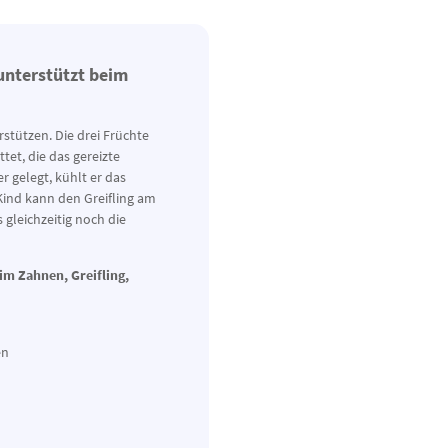
unterstützt beim
stützen. Die drei Früchte
tet, die das gereizte
r gelegt, kühlt er das
Kind kann den Greifling am
 gleichzeitig noch die
eim Zahnen, Greifling,
en