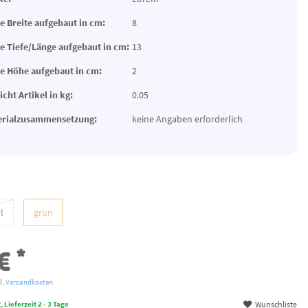
 Breite aufgebaut in cm:
8
 Tiefe/Länge aufgebaut in cm:
13
 Höhe aufgebaut in cm:
2
cht Artikel in kg:
0.05
erialzusammensetzung:
keine Angaben erforderlich
l
grün
*
 €
l.
Versandkosten
Wunschliste
 Lieferzeit 2 - 3 Tage