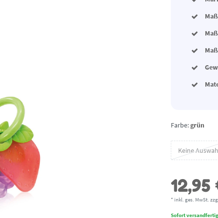
Maße
Maße
Maße
Gewi
Mat
Farbe:
grün
Keine Auswah
12,95
* inkl. ges. MwSt. zzg
Sofort versandfertig,