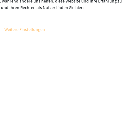
l, während andere uns helfen, diese Website und Ihre Erfahrung zu
nd Ihren Rechten als Nutzer finden Sie hier:
Vertrag widerrufen
Weitere Einstellungen
setzl. Mehrwertsteuer zzgl.
Versandkosten
, wenn nicht anders beschrieben
pen 2023 - Alle Rechte vorbehalten