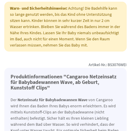
Warn- und Sicherheitshinweise:
Achtung! Die Badehilfe kann
so lange genutzt werden, bis das Kind ohne Unterstützung
sitzen kann. Kinder können in sehr kurzer Zeit in nur 2 cm
Wasser ertrinken. Bleiben Sie während des Badens immer in der
Nähe Ihres Kindes. Lassen Sie Ihr Baby niemals unbeaufsichtigt
im Bad, auch nicht für einen Moment. Wenn Sie den Raum
verlassen müssen, nehmen Sie das Baby mit.
Artikel-Nr.: BS3076WEI
Produktinformationen "Cangaroo Netzeinsatz
für Babybadewannen Wave, ab Geburt,
Kunststoff Clips"
Der
Netzeinsatz für Babybadewannen Wave
von Cangaroo
wird Ihnen das Baden Ihres Babys enorm erleichtern. Es wird
mittels Kunststoff-Clips an der Babybadewanne (nicht
enthalten) befestigt. Sicher hält es Ihren kleinen Liebling
während dem Bad über Wasser. So wird verhindert, dass der
Kopf unter Wasser taucht. Für optimale Sicherheit beim Baden.