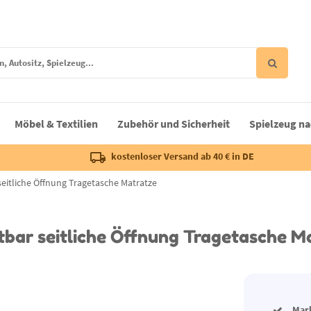
Möbel & Textilien
Zubehör und Sicherheit
Spielzeug na
kostenloser Versand ab 40 € in DE
 seitliche Öffnung Tragetasche Matratze
altbar seitliche Öffnung Tragetasche M
Mar