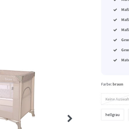
Maße
Maße
Maße
Gewi
Gewi
Mat
Farbe:
braun
Keine Auswah
hellgrau