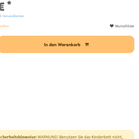
*
 €
l.
Versandkosten
Wunschliste
 Wochen
In den Warenkorb
cherheitshinweise:
WARNUNG! Benutzen Sie das Kinderbett nicht,