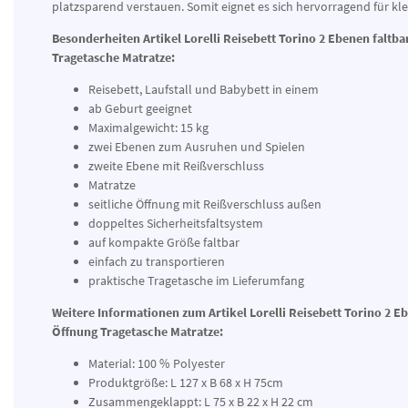
platzsparend verstauen. Somit eignet es sich hervorragend für kl
Besonderheiten Artikel Lorelli Reisebett Torino 2 Ebenen faltba
Tragetasche Matratze:
Reisebett, Laufstall und Babybett in einem
ab Geburt geeignet
Maximalgewicht: 15 kg
zwei Ebenen zum Ausruhen und Spielen
zweite Ebene mit Reißverschluss
Matratze
seitliche Öffnung mit Reißverschluss außen
doppeltes Sicherheitsfaltsystem
auf kompakte Größe faltbar
einfach zu transportieren
praktische Tragetasche im Lieferumfang
Weitere Informationen zum Artikel Lorelli Reisebett Torino 2 Eb
Öffnung Tragetasche Matratze:
Material: 100 % Polyester
Produktgröße: L 127 x B 68 x H 75cm
Zusammengeklappt: L 75 x B 22 x H 22 cm