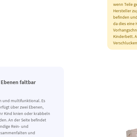
wenn Teile g
Hersteller zu
befinden und 
da dies eine 
Vorhangschnü
Kinderbett. 
Verschlucken
 Ebenen faltbar
h und multifunktional. Es
verfügt über zwei Ebenen,
hr Kind knien oder krabbeln
den. An der Seite befindet
ändige Rein- und
 zusammenfalten und