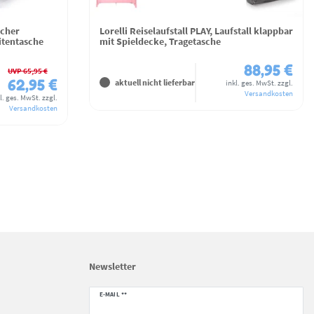
icher
Lorelli Reiselaufstall PLAY, Laufstall klappbar
itentasche
mit Spieldecke, Tragetasche
88,95 €
UVP 65,95 €
62,95 €
aktuell nicht lieferbar
inkl. ges. MwSt.
zzgl.
Versandkosten
l. ges. MwSt.
zzgl.
Versandkosten
Newsletter
Newsletter
E-MAIL **
Honig