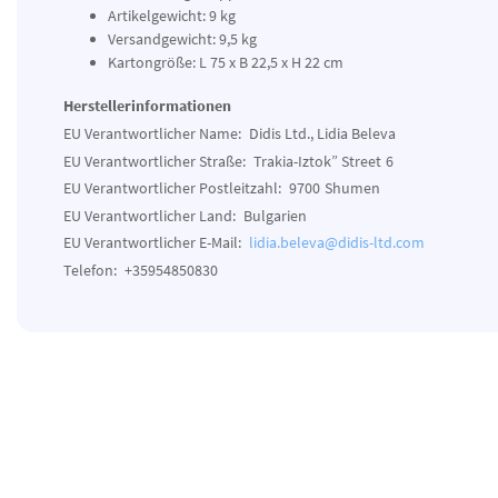
Artikelgewicht: 9 kg
Versandgewicht: 9,5 kg
Kartongröße: L 75 x B 22,5 x H 22 cm
Herstellerinformationen
EU Verantwortlicher Name:
Didis Ltd., Lidia Beleva
EU Verantwortlicher Straße:
Trakia-Iztok” Street
6
EU Verantwortlicher Postleitzahl:
9700
Shumen
EU Verantwortlicher Land:
Bulgarien
EU Verantwortlicher E-Mail:
lidia.beleva@didis-ltd.com
Telefon:
+35954850830