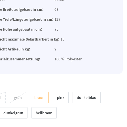
 Breite aufgebaut in cm:
68
 Tiefe/Länge aufgebaut in cm:
127
 Höhe aufgebaut in cm:
75
cht maximale Belastbarkeit in kg:
15
cht Artikel in kg:
9
erialzusammensetzung:
100 % Polyester
l
grün
braun
pink
dunkelblau
dunkelgrün
hellbraun