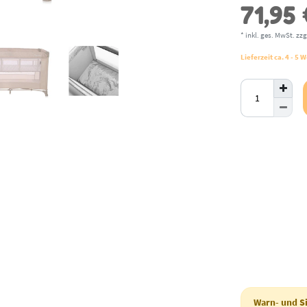
71,95
* inkl. ges. MwSt. zzg
Lieferzeit ca. 4 - 5
Warn- und Si