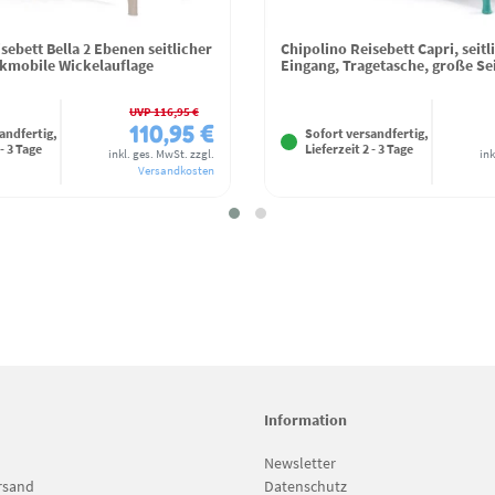
sebett Bella 2 Ebenen seitlicher
Chipolino Reisebett Capri, seitl
kmobile Wickelauflage
Eingang, Tragetasche, große Se
UVP 116,95 €
110,95 €
andfertig,
Sofort versandfertig,
 - 3 Tage
Lieferzeit 2 - 3 Tage
inkl. ges. MwSt.
zzgl.
ink
Versandkosten
Information
Newsletter
rsand
Datenschutz