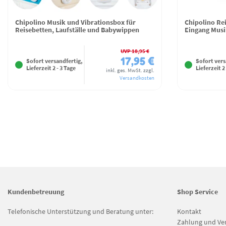
Chipolino Musik und Vibrationsbox für
Chipolino Rei
Reisebetten, Laufställe und Babywippen
Eingang Musi
UVP 18,95 €
17,95 €
Sofort versandfertig,
Sofort vers
Lieferzeit 2 - 3 Tage
Lieferzeit 2
inkl. ges. MwSt.
zzgl.
Versandkosten
Kundenbetreuung
Shop Service
Telefonische Unterstützung und Beratung unter:
Kontakt
Zahlung und Ve