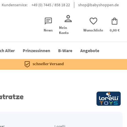
Kundenservice:
+49 (0) 7445 / 858 18 22
shop@babyshoppen.de
Mein
News
Wunschliste
0,00 €
Konto
ch Alter
Prinzessinnen
B-Ware
Angebote
schneller Versand
atratze
ke:
Lorelli