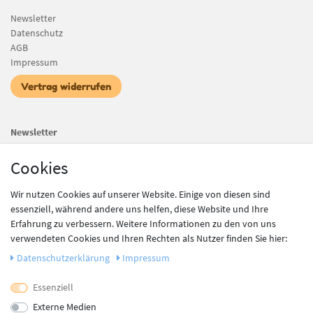
Newsletter
Datenschutz
AGB
Impressum
Vertrag widerrufen
Newsletter
Newsletter
E-MAIL **
Cookies
Honig
Es gelten unsere
AGB
. Die
Widerrufsbelehrung
und das Muster-Widerrufsformular
Wir nutzen Cookies auf unserer Website. Einige von diesen sind
sowie die
Datenschutzerklärung
habe ich zur Kenntnis genommen.**
essenziell, während andere uns helfen, diese Website und Ihre
Erfahrung zu verbessern. Weitere Informationen zu den von uns
Abonnieren
verwendeten Cookies und Ihren Rechten als Nutzer finden Sie hier:
Daten­schutz­erklärung
Impressum
** Hierbei handelt es sich um ein Pflichtfeld.
Essenziell
Unsere Zahlungsdienstleister
Externe Medien