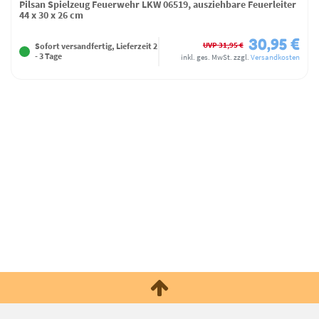
Pilsan Spielzeug Feuerwehr LKW 06519, ausziehbare Feuerleiter
44 x 30 x 26 cm
30,95 €
UVP 31,95 €
Sofort versandfertig, Lieferzeit 2
- 3 Tage
inkl. ges. MwSt.
zzgl.
Versandkosten