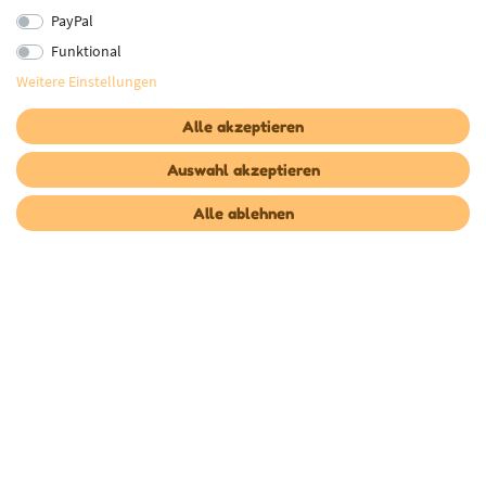
PayPal
Funktional
Weitere Einstellungen
Alle akzeptieren
Auswahl akzeptieren
Unsere Versanddienstleister
Alle ablehnen
* Alle Preise inkl. gesetzl. Mehrwertsteuer zzgl.
Versandkosten
, wenn nicht anders
beschrieben
Copyright © Babyshoppen 2023 - Alle Rechte vorbehalten