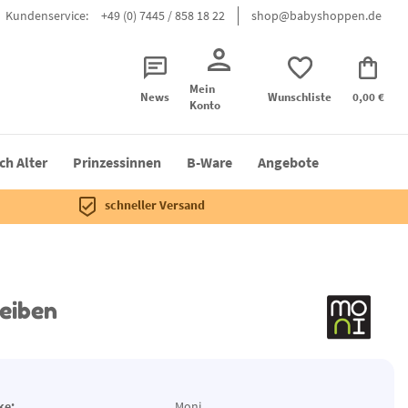
Kundenservice:
+49 (0) 7445 / 858 18 22
shop@babyshoppen.de
Mein
News
Wunschliste
0,00 €
Konto
ch Alter
Prinzessinnen
B-Ware
Angebote
schneller Versand
heiben
ke:
Moni