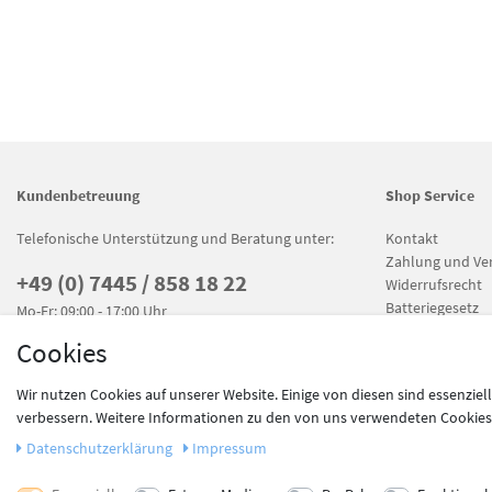
Kundenbetreuung
Shop Service
Telefonische Unterstützung und Beratung unter:
Kontakt
Zahlung und Ve
+49 (0) 7445 / 858 18 22
Widerrufsrecht
Batteriegesetz
Mo-Fr: 09:00 - 17:00 Uhr
Cookies
Wir nutzen Cookies auf unserer Website. Einige von diesen sind essenziel
verbessern. Weitere Informationen zu den von uns verwendeten Cookies u
Unsere Zahlungsdienstleister
* Alle Preise inkl. ge
Daten­schutz­erklärung
Impressum
Copyright © Babyshop