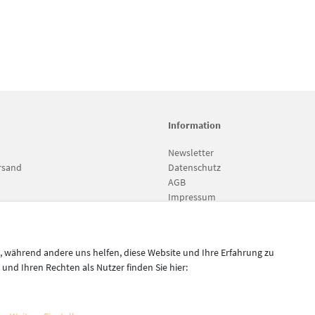
Information
Newsletter
rsand
Datenschutz
AGB
Impressum
Vertrag widerrufen
l, während andere uns helfen, diese Website und Ihre Erfahrung zu
nd Ihren Rechten als Nutzer finden Sie hier:
setzl. Mehrwertsteuer zzgl.
Versandkosten
, wenn nicht anders beschrieben
pen 2023 - Alle Rechte vorbehalten