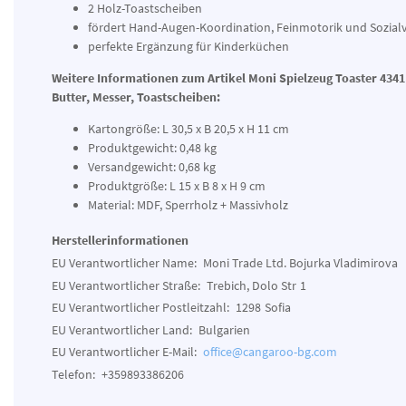
2 Holz-Toastscheiben
fördert Hand-Augen-Koordination, Feinmotorik und Sozial
perfekte Ergänzung für Kinderküchen
Weitere Informationen zum Artikel
Moni Spielzeug Toaster 4341
Butter, Messer, Toastscheiben:
Kartongröße: L 30,5 x B 20,5 x H 11 cm
Produktgewicht: 0,48 kg
Versandgewicht: 0,68 kg
Produktgröße: L 15 x B 8 x H 9 cm
Material: MDF, Sperrholz + Massivholz
Herstellerinformationen
EU Verantwortlicher Name:
Moni Trade Ltd. Bojurka Vladimirova
EU Verantwortlicher Straße:
Trebich, Dolo Str
1
EU Verantwortlicher Postleitzahl:
1298
Sofia
EU Verantwortlicher Land:
Bulgarien
EU Verantwortlicher E-Mail:
office@cangaroo-bg.com
Telefon:
+359893386206