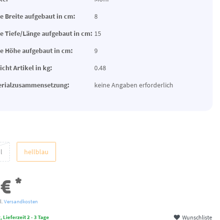
 Breite aufgebaut in cm:
8
 Tiefe/Länge aufgebaut in cm:
15
 Höhe aufgebaut in cm:
9
cht Artikel in kg:
0.48
erialzusammensetzung:
keine Angaben erforderlich
l
hellblau
*
 €
l.
Versandkosten
Wunschliste
 Lieferzeit 2 - 3 Tage