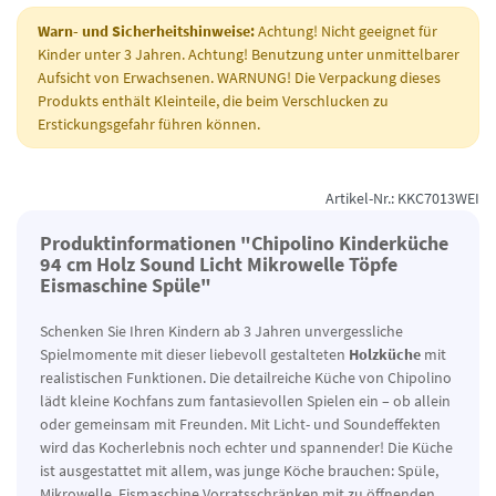
Warn- und Sicherheitshinweise:
Achtung! Nicht geeignet für
Kinder unter 3 Jahren. Achtung! Benutzung unter unmittelbarer
Aufsicht von Erwachsenen. WARNUNG! Die Verpackung dieses
Produkts enthält Kleinteile, die beim Verschlucken zu
Erstickungsgefahr führen können.
Artikel-Nr.: KKC7013WEI
Produktinformationen "Chipolino Kinderküche
94 cm Holz Sound Licht Mikrowelle Töpfe
Eismaschine Spüle"
Schenken Sie Ihren Kindern ab 3 Jahren unvergessliche
Spielmomente mit dieser liebevoll gestalteten
Holzküche
mit
realistischen Funktionen. Die detailreiche Küche von Chipolino
lädt kleine Kochfans zum fantasievollen Spielen ein – ob allein
oder gemeinsam mit Freunden. Mit Licht- und Soundeffekten
wird das Kocherlebnis noch echter und spannender! Die Küche
ist ausgestattet mit allem, was junge Köche brauchen: Spüle,
Mikrowelle, Eismaschine Vorratsschränken mit zu öffnenden