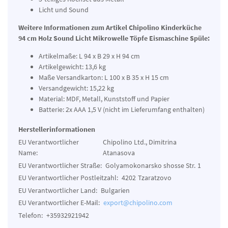
Licht und Sound
Weitere Informationen zum Artikel Chipolino Kinderküche
94 cm Holz Sound Licht Mikrowelle Töpfe Eismaschine Spüle:
Artikelmaße: L 94 x B 29 x H 94 cm
Artikelgewicht: 13,6 kg
Maße Versandkarton: L 100 x B 35 x H 15 cm
Versandgewicht: 15,22 kg
Material: MDF, Metall, Kunststoff und Papier
Batterie: 2x AAA 1,5 V (nicht im Lieferumfang enthalten)
Herstellerinformationen
EU Verantwortlicher
Chipolino Ltd., Dimitrina
Name:
Atanasova
EU Verantwortlicher Straße:
Golyamokonarsko shosse Str.
1
EU Verantwortlicher Postleitzahl:
4202
Tzaratzovo
EU Verantwortlicher Land:
Bulgarien
EU Verantwortlicher E-Mail:
export@chipolino.com
Telefon:
+35932921942