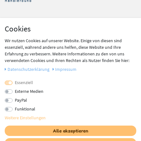
Shop Service
Cookies
Kontakt
Wir nutzen Cookies auf unserer Website. Einige von diesen sind
Zahlung und Versand
essenziell, während andere uns helfen, diese Website und Ihre
Widerrufsrecht
Erfahrung zu verbessern. Weitere Informationen zu den von uns
Batteriegesetz
verwendeten Cookies und Ihren Rechten als Nutzer finden Sie hier:
Daten­schutz­erklärung
Impressum
Information
Essenziell
Newsletter
Datenschutz
Externe Medien
AGB
PayPal
Impressum
Funktional
Vertrag widerrufen
Weitere Einstellungen
Alle akzeptieren
Newsletter