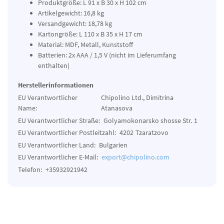
Produktgröße: L 91 x B 30 x H 102 cm
Artikelgewicht: 16,8 kg
Versandgewicht: 18,78 kg
Kartongröße: L 110 x B 35 x H 17 cm
Material: MDF, Metall, Kunststoff
Batterien: 2x AAA / 1,5 V (nicht im Lieferumfang
enthalten)
Herstellerinformationen
EU Verantwortlicher
Chipolino Ltd., Dimitrina
Name:
Atanasova
EU Verantwortlicher Straße:
Golyamokonarsko shosse Str.
1
EU Verantwortlicher Postleitzahl:
4202
Tzaratzovo
EU Verantwortlicher Land:
Bulgarien
EU Verantwortlicher E-Mail:
export@chipolino.com
Telefon:
+35932921942