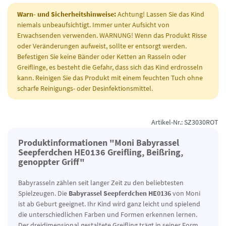
Warn- und Sicherheitshinweise:
Achtung! Lassen Sie das Kind
niemals unbeaufsichtigt. Immer unter Aufsicht von
Erwachsenden verwenden. WARNUNG! Wenn das Produkt Risse
oder Veränderungen aufweist, sollte er entsorgt werden.
Befestigen Sie keine Bänder oder Ketten an Rasseln oder
Greiflinge, es besteht die Gefahr, dass sich das Kind erdrosseln
kann. Reinigen Sie das Produkt mit einem feuchten Tuch ohne
scharfe Reinigungs- oder Desinfektionsmittel.
Artikel-Nr.: SZ3030ROT
Produktinformationen "Moni Babyrassel
Seepferdchen HE0136 Greifling, Beißring,
genoppter Griff"
Babyrasseln zählen seit langer Zeit zu den beliebtesten
Spielzeugen. Die
Babyrassel Seepferdchen HE0136
von Moni
ist ab Geburt geeignet. Ihr Kind wird ganz leicht und spielend
die unterschiedlichen Farben und Formen erkennen lernen.
Der dreidimensional gestaltete Greifling trägt in seiner Form