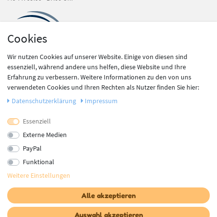
Cookies
Wir nutzen Cookies auf unserer Website. Einige von diesen sind
essenziell, während andere uns helfen, diese Website und Ihre
Shop Service
Erfahrung zu verbessern. Weitere Informationen zu den von uns
verwendeten Cookies und Ihren Rechten als Nutzer finden Sie hier:
Kontakt
Daten­schutz­erklärung
Impressum
Zahlung und Versand
Widerrufsrecht
Essenziell
Batteriegesetz
Externe Medien
PayPal
Information
Funktional
Newsletter
Weitere Einstellungen
Datenschutz
AGB
Alle akzeptieren
Impressum
Vertrag widerrufen
Auswahl akzeptieren