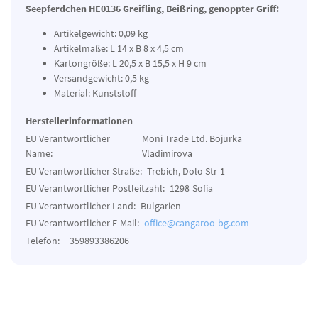
Seepferdchen HE0136 Greifling, Beißring, genoppter Griff:
Artikelgewicht: 0,09 kg
Artikelmaße: L 14 x B 8 x 4,5 cm
Kartongröße: L 20,5 x B 15,5 x H 9 cm
Versandgewicht: 0,5 kg
Material: Kunststoff
Herstellerinformationen
EU Verantwortlicher
Moni Trade Ltd. Bojurka
Name:
Vladimirova
EU Verantwortlicher Straße:
Trebich, Dolo Str
1
EU Verantwortlicher Postleitzahl:
1298
Sofia
EU Verantwortlicher Land:
Bulgarien
EU Verantwortlicher E-Mail:
office@cangaroo-bg.com
Telefon:
+359893386206