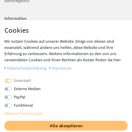
Batteriegesetz
Information
Newsletter
Cookies
Datenschutz
AGB
Wir nutzen Cookies auf unserer Website. Einige von diesen sind
Impressum
essenziell, während andere uns helfen, diese Website und Ihre
Erfahrung zu verbessern. Weitere Informationen zu den von uns
Vertrag widerrufen
verwendeten Cookies und Ihren Rechten als Nutzer finden Sie hier:
Daten­schutz­erklärung
Impressum
Newsletter
Essenziell
Newsletter
E-MAIL **
Externe Medien
Honig
PayPal
Es gelten unsere
AGB
. Die
Widerrufsbelehrung
und das Muster-Widerrufsformular
Funktional
sowie die
Datenschutzerklärung
habe ich zur Kenntnis genommen.**
Weitere Einstellungen
Abonnieren
Alle akzeptieren
** Hierbei handelt es sich um ein Pflichtfeld.