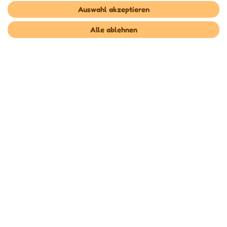
Auswahl akzeptieren
Unsere Zahlungsdienstleister
Alle ablehnen
Unsere Versanddienstleister
* Alle Preise inkl. gesetzl. Mehrwertsteuer zzgl.
Versandkosten
, wenn nicht anders
beschrieben