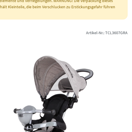
elemente und Verriegelungen. WARNUNG! Die Verpackung dieses
ält Kleinteile, die beim Verschlucken zu Erstickungsgefahr führen
Artikel-Nr.: TCL3607GRA