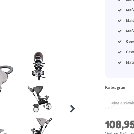
Maße
Maße
Maße
Gewi
Gewi
Mat
Farbe:
grau
Keine Auswah
108,9
* inkl. ges. MwSt. zzg