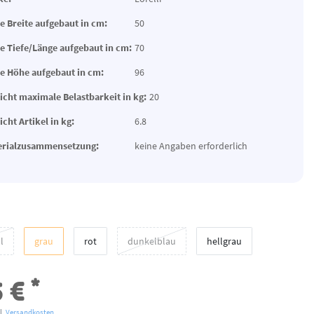
 Breite aufgebaut in cm:
50
 Tiefe/Länge aufgebaut in cm:
70
 Höhe aufgebaut in cm:
96
cht maximale Belastbarkeit in kg:
20
cht Artikel in kg:
6.8
erialzusammensetzung:
keine Angaben erforderlich
l
grau
rot
dunkelblau
hellgrau
*
5 €
l.
Versandkosten