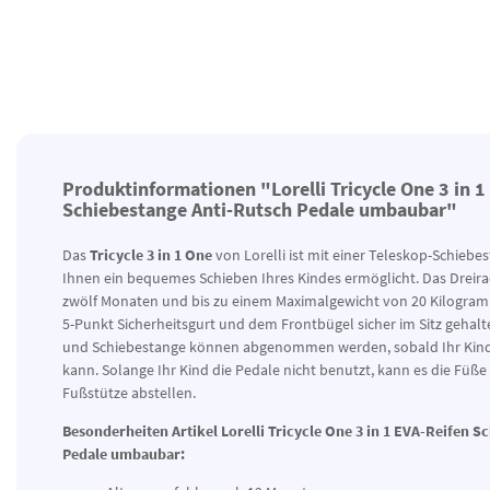
Produktinformationen "Lorelli Tricycle One 3 in 1
Schiebestange Anti-Rutsch Pedale umbaubar"
Das
Tricycle 3 in 1 One
von Lorelli ist mit einer Teleskop-Schiebe
Ihnen ein bequemes Schieben Ihres Kindes ermöglicht. Das Dreirad
zwölf Monaten und bis zu einem Maximalgewicht von 20 Kilogramm
5-Punkt Sicherheitsgurt und dem Frontbügel sicher im Sitz gehal
und Schiebestange können abgenommen werden, sobald Ihr Kind 
kann. Solange Ihr Kind die Pedale nicht benutzt, kann es die Füße
Fußstütze abstellen.
Besonderheiten Artikel Lorelli Tricycle One 3 in 1 EVA-Reifen 
Pedale umbaubar: