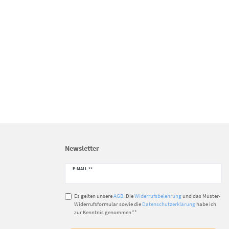
Newsletter
Newsletter
E-MAIL **
Honig
Es gelten unsere
AGB
. Die
Widerrufsbelehrung
und das Muster-
Widerrufsformular sowie die
Datenschutzerklärung
habe ich
zur Kenntnis genommen.**