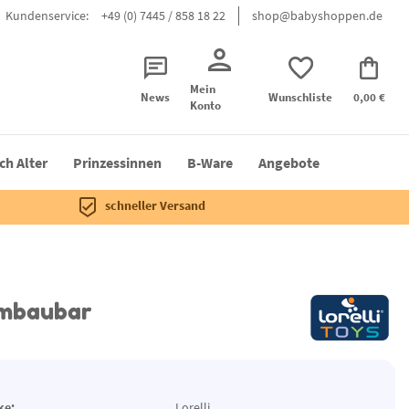
Kundenservice:
+49 (0) 7445 / 858 18 22
shop@babyshoppen.de
Mein
News
Wunschliste
0,00 €
Konto
ch Alter
Prinzessinnen
B-Ware
Angebote
schneller Versand
 umbaubar
ke:
Lorelli