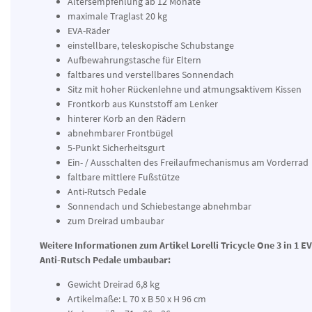
Altersempfehlung ab 12 Monate
maximale Traglast 20 kg
EVA-Räder
einstellbare, teleskopische Schubstange
Aufbewahrungstasche für Eltern
faltbares und verstellbares Sonnendach
Sitz mit hoher Rückenlehne und atmungsaktivem Kissen
Frontkorb aus Kunststoff am Lenker
hinterer Korb an den Rädern
abnehmbarer Frontbügel
5-Punkt Sicherheitsgurt
Ein- / Ausschalten des Freilaufmechanismus am Vorderrad
faltbare mittlere Fußstütze
Anti-Rutsch Pedale
Sonnendach und Schiebestange abnehmbar
zum Dreirad umbaubar
Weitere Informationen zum Artikel Lorelli Tricycle One 3 in 1 
Anti-Rutsch Pedale umbaubar:
Gewicht Dreirad 6,8 kg
Artikelmaße: L 70 x B 50 x H 96 cm