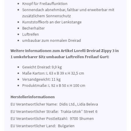
Knopf für Freilauffunktion
Sonnendach abnehmbar, faltbar und erweiterbar mit
zusätzlichem Sonnenschutz
Kunststoffkorb an der Lenkstange
Becherhalter
Luftreifen
umbaubar zum normalen Dreirad
Weitere Informationen zum Artikel
Lorelli Dreirad Zippy 3 in
1 umkehrbarer Sitz umbaubar Luftreifen Freilauf Gurt:
Gewicht Dreirad: 9,9 kg
Maße Karton: L 63 x B 39 x H 32,5 cm
Versandgewicht: 11 kg
Produktmaße: L 92 x B 50 x H 100 cm
Herstellerinformationen
EU Verantwortlicher Name:
Didis Ltd., Lidia Beleva
EU Verantwortlicher Straße:
Trakia-Iztok” Street
6
EU Verantwortlicher Postleitzahl:
9700
Shumen
EU Verantwortlicher Land:
Bulgarien