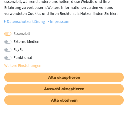
essenziell, während andere uns helfen, diese Website und Ihre
AGB
Erfahrung zu verbessern. Weitere Informationen zu den von uns
Impressum
verwendeten Cookies und Ihren Rechten als Nutzer finden Sie hier:
Vertrag widerrufen
Daten­schutz­erklärung
Impressum
Essenziell
Newsletter
Externe Medien
Newsletter
E-MAIL **
PayPal
Honig
Funktional
Es gelten unsere
AGB
. Die
Widerrufsbelehrung
und das Muster-Widerrufsformular
Weitere Einstellungen
sowie die
Datenschutzerklärung
habe ich zur Kenntnis genommen.**
Alle akzeptieren
Abonnieren
Auswahl akzeptieren
** Hierbei handelt es sich um ein Pflichtfeld.
Alle ablehnen
Unsere Zahlungsdienstleister