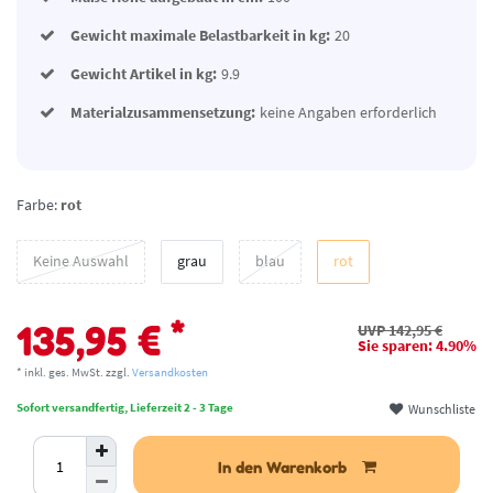
Gewicht maximale Belastbarkeit in kg:
20
Gewicht Artikel in kg:
9.9
Materialzusammensetzung:
keine Angaben erforderlich
Farbe:
rot
Keine Auswahl
grau
blau
rot
*
135,95 €
UVP 142,95 €
Sie sparen: 4.90%
* inkl. ges. MwSt. zzgl.
Versandkosten
Wunschliste
Sofort versandfertig, Lieferzeit 2 - 3 Tage
In den Warenkorb