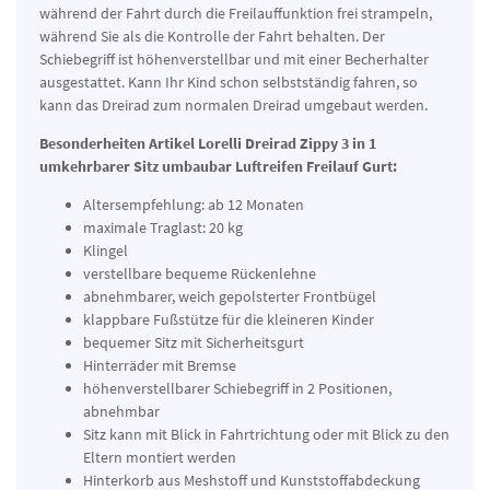
während der Fahrt durch die Freilauffunktion frei strampeln,
während Sie als die Kontrolle der Fahrt behalten. Der
Schiebegriff ist höhenverstellbar und mit einer Becherhalter
ausgestattet. Kann Ihr Kind schon selbstständig fahren, so
kann das Dreirad zum normalen Dreirad umgebaut werden.
Besonderheiten Artikel
Lorelli Dreirad Zippy 3 in 1
umkehrbarer Sitz umbaubar Luftreifen Freilauf Gurt:
Altersempfehlung: ab 12 Monaten
maximale Traglast: 20 kg
Klingel
verstellbare bequeme Rückenlehne
abnehmbarer, weich gepolsterter Frontbügel
klappbare Fußstütze für die kleineren Kinder
bequemer Sitz mit Sicherheitsgurt
Hinterräder mit Bremse
höhenverstellbarer Schiebegriff in 2 Positionen,
abnehmbar
Sitz kann mit Blick in Fahrtrichtung oder mit Blick zu den
Eltern montiert werden
Hinterkorb aus Meshstoff und Kunststoffabdeckung