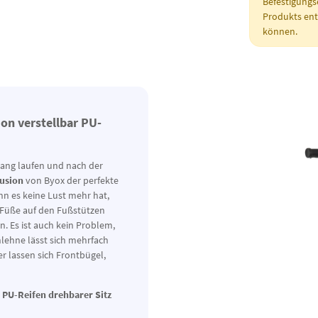
Befestigungs
Produkts enth
können.
on verstellbar PU-
gang laufen und nach der
Fusion
von Byox der perfekte
nn es keine Lust mehr hat,
 Füße auf den Fußstützen
n. Es ist auch kein Problem,
nlehne lässt sich mehrfach
r lassen sich Frontbügel,
r PU-Reifen drehbarer Sitz