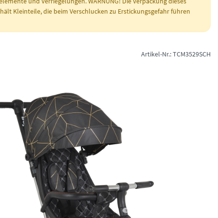
elemente und Verriegelungen. WARNUNG! Die Verpackung dieses
ält Kleinteile, die beim Verschlucken zu Erstickungsgefahr führen
Artikel-Nr.: TCM3529SCH