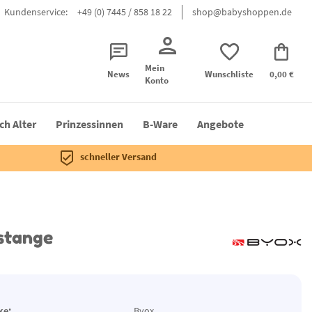
Kundenservice:
+49 (0) 7445 / 858 18 22
shop@babyshoppen.de
Mein
News
Wunschliste
0,00 €
Konto
ch Alter
Prinzessinnen
B-Ware
Angebote
schneller Versand
estange
ke:
Byox