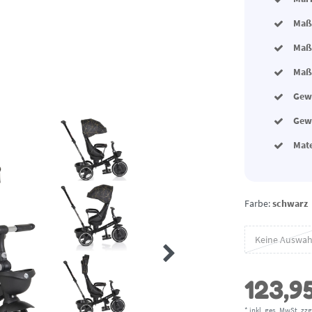
Maße
Maße
Maße
Gewi
Gewi
Mat
Farbe:
schwarz
Keine Auswah
123,9
* inkl. ges. MwSt. zzg