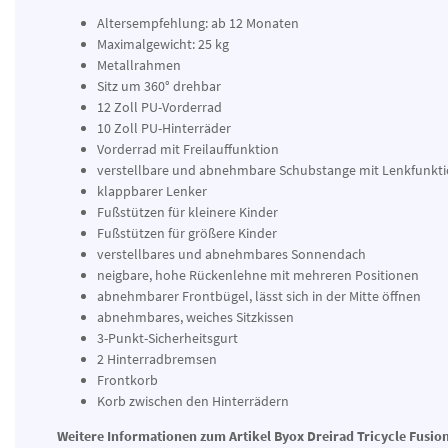
Altersempfehlung: ab 12 Monaten
Maximalgewicht: 25 kg
Metallrahmen
Sitz um 360° drehbar
12 Zoll PU-Vorderrad
10 Zoll PU-Hinterräder
Vorderrad mit Freilauffunktion
verstellbare und abnehmbare Schubstange mit Lenkfunkt
klappbarer Lenker
Fußstützen für kleinere Kinder
Fußstützen für größere Kinder
verstellbares und abnehmbares Sonnendach
neigbare, hohe Rückenlehne mit mehreren Positionen
abnehmbarer Frontbügel, lässt sich in der Mitte öffnen
abnehmbares, weiches Sitzkissen
3-Punkt-Sicherheitsgurt
2 Hinterradbremsen
Frontkorb
Korb zwischen den Hinterrädern
Weitere Informationen zum Artikel Byox Dreirad Tricycle Fusion