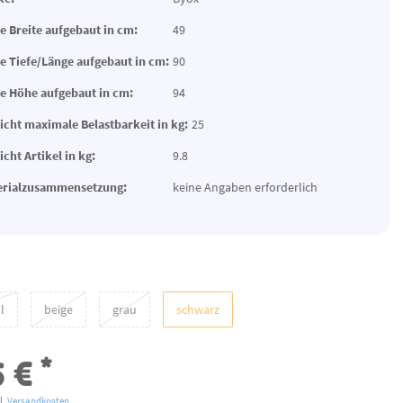
 Breite aufgebaut in cm:
49
 Tiefe/Länge aufgebaut in cm:
90
 Höhe aufgebaut in cm:
94
cht maximale Belastbarkeit in kg:
25
cht Artikel in kg:
9.8
erialzusammensetzung:
keine Angaben erforderlich
l
beige
grau
schwarz
*
5 €
l.
Versandkosten