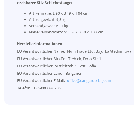
drehbarer Sitz Schiebestange:
Artikelmaße: L 90 x B 49 x H 94 cm
Artikelgewicht: 9,8 kg
Versandgewicht: 11 kg
Maße Versandkarton: L 62 x B 38 x H 33 cm
Herstellerinformationen
EU Verantwortlicher Name:
Moni Trade Ltd. Bojurka Vladimirova
EU Verantwortlicher Straße:
Trebich, Dolo Str
1
EU Verantwortlicher Postleitzahl:
1298
Sofia
EU Verantwortlicher Land:
Bulgarien
EU Verantwortlicher E-Mail:
office@cangaroo-bg.com
Telefon:
+359893386206