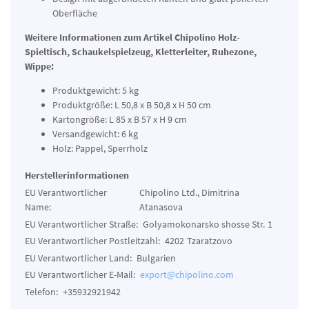
Oberfläche
Weitere Informationen zum Artikel
Chipolino Holz-
Spieltisch, Schaukelspielzeug, Kletterleiter, Ruhezone,
Wippe:
Produktgewicht: 5 kg
Produktgröße: L 50,8 x B 50,8 x H 50 cm
Kartongröße: L 85 x B 57 x H 9 cm
Versandgewicht: 6 kg
Holz: Pappel, Sperrholz
Herstellerinformationen
EU Verantwortlicher
Chipolino Ltd., Dimitrina
Name:
Atanasova
EU Verantwortlicher Straße:
Golyamokonarsko shosse Str.
1
EU Verantwortlicher Postleitzahl:
4202
Tzaratzovo
EU Verantwortlicher Land:
Bulgarien
EU Verantwortlicher E-Mail:
export@chipolino.com
Telefon:
+35932921942