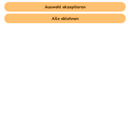
sowie die
Datenschutzerklärung
habe ich zur Kenntnis genommen.**
Auswahl akzeptieren
Abonnieren
Alle ablehnen
** Hierbei handelt es sich um ein Pflichtfeld.
Unsere Zahlungsdienstleister
Unsere Versanddienstleister