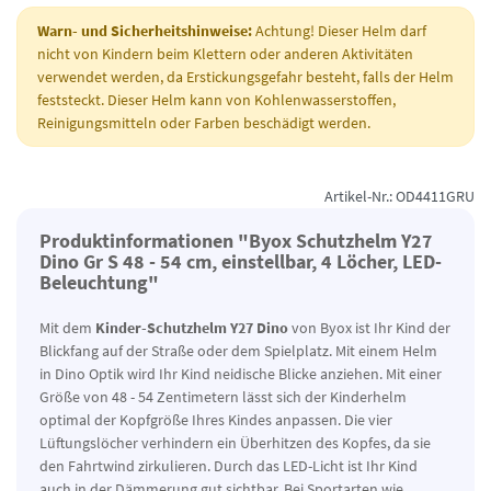
Warn- und Sicherheitshinweise:
Achtung! Dieser Helm darf
nicht von Kindern beim Klettern oder anderen Aktivitäten
verwendet werden, da Erstickungsgefahr besteht, falls der Helm
feststeckt. Dieser Helm kann von Kohlenwasserstoffen,
Reinigungsmitteln oder Farben beschädigt werden.
Artikel-Nr.: OD4411GRU
Produktinformationen "Byox Schutzhelm Y27
Dino Gr S 48 - 54 cm, einstellbar, 4 Löcher, LED-
Beleuchtung"
Mit dem
Kinder-Schutzhelm Y27 Dino
von Byox ist Ihr Kind der
Blickfang auf der Straße oder dem Spielplatz. Mit einem Helm
in Dino Optik wird Ihr Kind neidische Blicke anziehen. Mit einer
Größe von 48 - 54 Zentimetern lässt sich der Kinderhelm
optimal der Kopfgröße Ihres Kindes anpassen. Die vier
Lüftungslöcher verhindern ein Überhitzen des Kopfes, da sie
den Fahrtwind zirkulieren. Durch das LED-Licht ist Ihr Kind
auch in der Dämmerung gut sichtbar. Bei Sportarten wie