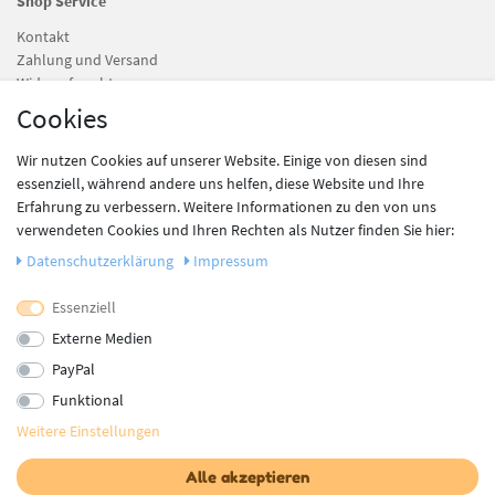
Shop Service
Kontakt
Zahlung und Versand
Widerrufsrecht
Batteriegesetz
Cookies
Wir nutzen Cookies auf unserer Website. Einige von diesen sind
Information
essenziell, während andere uns helfen, diese Website und Ihre
Erfahrung zu verbessern. Weitere Informationen zu den von uns
Newsletter
verwendeten Cookies und Ihren Rechten als Nutzer finden Sie hier:
Datenschutz
AGB
Daten­schutz­erklärung
Impressum
Impressum
Essenziell
Vertrag widerrufen
Externe Medien
PayPal
Newsletter
Funktional
Newsletter
E-MAIL **
Weitere Einstellungen
Honig
Alle akzeptieren
Es gelten unsere
AGB
. Die
Widerrufsbelehrung
und das Muster-Widerrufsformular