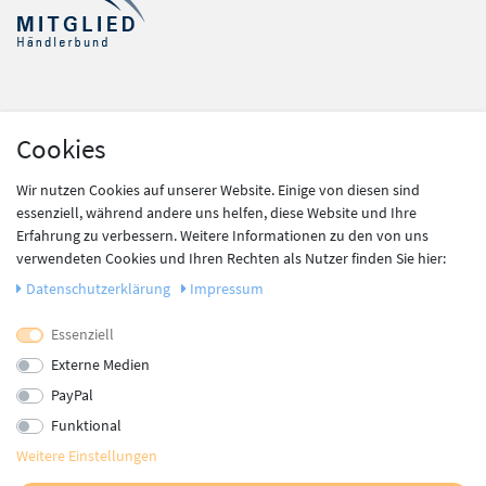
Shop Service
Cookies
Kontakt
Zahlung und Versand
Wir nutzen Cookies auf unserer Website. Einige von diesen sind
Widerrufsrecht
essenziell, während andere uns helfen, diese Website und Ihre
Batteriegesetz
Erfahrung zu verbessern. Weitere Informationen zu den von uns
verwendeten Cookies und Ihren Rechten als Nutzer finden Sie hier:
Daten­schutz­erklärung
Impressum
Information
Newsletter
Essenziell
Datenschutz
Externe Medien
AGB
PayPal
Impressum
Funktional
Vertrag widerrufen
Weitere Einstellungen