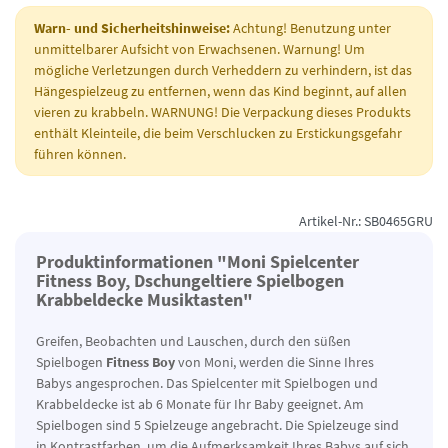
Warn- und Sicherheitshinweise:
Achtung! Benutzung unter
unmittelbarer Aufsicht von Erwachsenen. Warnung! Um
mögliche Verletzungen durch Verheddern zu verhindern, ist das
Hängespielzeug zu entfernen, wenn das Kind beginnt, auf allen
vieren zu krabbeln. WARNUNG! Die Verpackung dieses Produkts
enthält Kleinteile, die beim Verschlucken zu Erstickungsgefahr
führen können.
Artikel-Nr.: SB0465GRU
Produktinformationen "Moni Spielcenter
Fitness Boy, Dschungeltiere Spielbogen
Krabbeldecke Musiktasten"
Greifen, Beobachten und Lauschen, durch den süßen
Spielbogen
Fitness Boy
von Moni, werden die Sinne Ihres
Babys angesprochen. Das Spielcenter mit Spielbogen und
Krabbeldecke ist ab 6 Monate für Ihr Baby geeignet. Am
Spielbogen sind 5 Spielzeuge angebracht. Die Spielzeuge sind
in Kontrastfarben, um die Aufmerksamkeit Ihres Babys auf sich