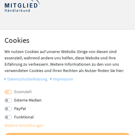
Shop Service
Cookies
Kontakt
Zahlung und Versand
Wir nutzen Cookies auf unserer Website. Einige von diesen sind
Widerrufsrecht
essenziell, während andere uns helfen, diese Website und Ihre
Batteriegesetz
Erfahrung zu verbessern. Weitere Informationen zu den von uns
verwendeten Cookies und Ihren Rechten als Nutzer finden Sie hier:
Daten­schutz­erklärung
Impressum
Information
Newsletter
Essenziell
Datenschutz
Externe Medien
AGB
PayPal
Impressum
Funktional
Vertrag widerrufen
Weitere Einstellungen