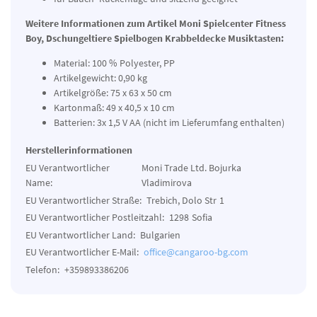
Weitere Informationen zum Artikel
Moni Spielcenter Fitness
Boy, Dschungeltiere Spielbogen Krabbeldecke Musiktasten:
Material: 100 % Polyester, PP
Artikelgewicht: 0,90 kg
Artikelgröße: 75 x 63 x 50 cm
Kartonmaß: 49 x 40,5 x 10 cm
Batterien: 3x 1,5 V AA (nicht im Lieferumfang enthalten)
Herstellerinformationen
EU Verantwortlicher
Moni Trade Ltd. Bojurka
Name:
Vladimirova
EU Verantwortlicher Straße:
Trebich, Dolo Str
1
EU Verantwortlicher Postleitzahl:
1298
Sofia
EU Verantwortlicher Land:
Bulgarien
EU Verantwortlicher E-Mail:
office@cangaroo-bg.com
Telefon:
+359893386206