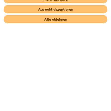
Auswahl akzeptieren
Alle ablehnen
Unsere Versanddienstleister
* Alle Preise inkl. gesetzl. Mehrwertsteuer zzgl.
Versandkosten
, wenn nicht anders
beschrieben
Copyright © Babyshoppen 2023 - Alle Rechte vorbehalten