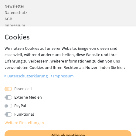
Newsletter
Datenschutz
AGB
Impressum
Cookies
Vertrag widerrufen
Wir nutzen Cookies auf unserer Website. Einige von diesen sind
essenziell, während andere uns helfen, diese Website und Ihre
Newsletter
Erfahrung zu verbessern. Weitere Informationen zu den von uns
Newsletter
E-MAIL **
verwendeten Cookies und Ihren Rechten als Nutzer finden Sie hier:
Honig
Daten­schutz­erklärung
Impressum
Es gelten unsere
AGB
. Die
Widerrufsbelehrung
und das Muster-Widerrufsformular
sowie die
Datenschutzerklärung
habe ich zur Kenntnis genommen.**
Essenziell
Externe Medien
Abonnieren
PayPal
** Hierbei handelt es sich um ein Pflichtfeld.
Funktional
Weitere Einstellungen
Unsere Zahlungsdienstleister
Alle akzeptieren