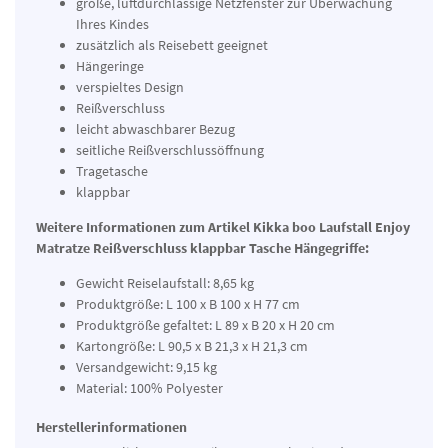
große, luftdurchlässige Netzfenster zur Überwachung
Ihres Kindes
zusätzlich als Reisebett geeignet
Hängeringe
verspieltes Design
Reißverschluss
leicht abwaschbarer Bezug
seitliche Reißverschlussöffnung
Tragetasche
klappbar
Weitere Informationen zum Artikel Kikka boo Laufstall Enjoy
Matratze Reißverschluss klappbar Tasche Hängegriffe:
Gewicht Reiselaufstall: 8,65 kg
Produktgröße: L 100 x B 100 x H 77 cm
Produktgröße gefaltet: L 89 x B 20 x H 20 cm
Kartongröße: L 90,5 x B 21,3 x H 21,3 cm
Versandgewicht: 9,15 kg
Material: 100% Polyester
Herstellerinformationen