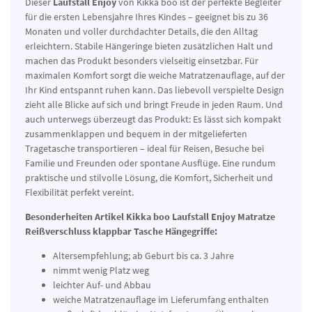
Dieser
Laufstall Enjoy
von Kikka boo ist der perfekte Begleiter
für die ersten Lebensjahre Ihres Kindes – geeignet bis zu 36
Monaten und voller durchdachter Details, die den Alltag
erleichtern. Stabile Hängeringe bieten zusätzlichen Halt und
machen das Produkt besonders vielseitig einsetzbar. Für
maximalen Komfort sorgt die weiche Matratzenauflage, auf der
Ihr Kind entspannt ruhen kann. Das liebevoll verspielte Design
zieht alle Blicke auf sich und bringt Freude in jeden Raum. Und
auch unterwegs überzeugt das Produkt: Es lässt sich kompakt
zusammenklappen und bequem in der mitgelieferten
Tragetasche transportieren – ideal für Reisen, Besuche bei
Familie und Freunden oder spontane Ausflüge. Eine rundum
praktische und stilvolle Lösung, die Komfort, Sicherheit und
Flexibilität perfekt vereint.
Besonderheiten Artikel Kikka boo Laufstall Enjoy Matratze
Reißverschluss klappbar Tasche Hängegriffe:
Altersempfehlung; ab Geburt bis ca. 3 Jahre
nimmt wenig Platz weg
leichter Auf- und Abbau
weiche Matratzenauflage im Lieferumfang enthalten