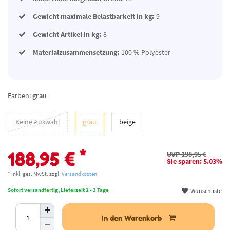
Gewicht maximale Belastbarkeit in kg:
9
Gewicht Artikel in kg:
8
Materialzusammensetzung:
100 % Polyester
Farben:
grau
Keine Auswahl
grau
beige
*
188,95 €
UVP 198,95 €
Sie sparen: 5.03%
* inkl. ges. MwSt. zzgl.
Versandkosten
Wunschliste
Sofort versandfertig, Lieferzeit 2 - 3 Tage
In den Warenkorb