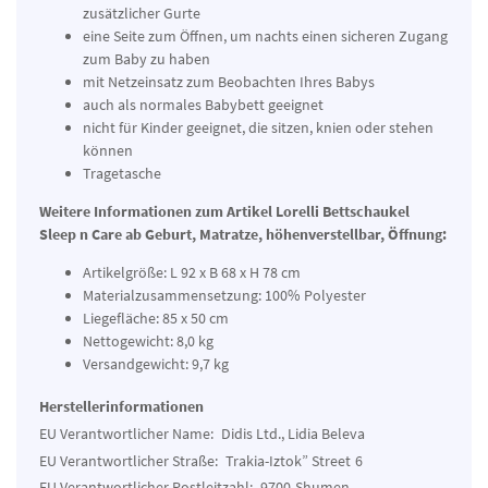
zusätzlicher Gurte
eine Seite zum Öffnen, um nachts einen sicheren Zugang
zum Baby zu haben
mit Netzeinsatz zum Beobachten Ihres Babys
auch als normales Babybett geeignet
nicht für Kinder geeignet, die sitzen, knien oder stehen
können
Tragetasche
Weitere Informationen zum Artikel
Lorelli Bettschaukel
Sleep n Care ab Geburt, Matratze, höhenverstellbar, Öffnung:
Artikelgröße: L 92 x B 68 x H 78 cm
Materialzusammensetzung: 100% Polyester
Liegefläche: 85 x 50 cm
Nettogewicht: 8,0 kg
Versandgewicht: 9,7 kg
Herstellerinformationen
EU Verantwortlicher Name:
Didis Ltd., Lidia Beleva
EU Verantwortlicher Straße:
Trakia-Iztok” Street
6
EU Verantwortlicher Postleitzahl:
9700
Shumen