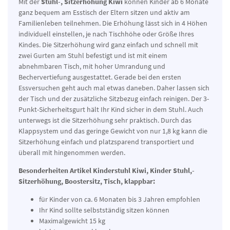
Mit der
Stuhl-, Sitzerhöhung Kiwi
können Kinder ab 6 Monate
ganz bequem am Esstisch der Eltern sitzen und aktiv am
Familienleben teilnehmen. Die Erhöhung lässt sich in 4 Höhen
individuell einstellen, je nach Tischhöhe oder Größe Ihres
Kindes. Die Sitzerhöhung wird ganz einfach und schnell mit
zwei Gurten am Stuhl befestigt und ist mit einem
abnehmbaren Tisch, mit hoher Umrandung und
Bechervertiefung ausgestattet. Gerade bei den ersten
Essversuchen geht auch mal etwas daneben. Daher lassen sich
der Tisch und der zusätzliche Sitzbezug einfach reinigen. Der 3-
Punkt-Sicherheitsgurt hält Ihr Kind sicher in dem Stuhl. Auch
unterwegs ist die Sitzerhöhung sehr praktisch. Durch das
Klappsystem und das geringe Gewicht von nur 1,8 kg kann die
Sitzerhöhung einfach und platzsparend transportiert und
überall mit hingenommen werden.
Besonderheiten Artikel Kinderstuhl Kiwi, Kinder Stuhl,-
Sitzerhöhung, Boostersitz, Tisch, klappbar:
für Kinder von ca. 6 Monaten bis 3 Jahren empfohlen
Ihr Kind sollte selbstständig sitzen können
Maximalgewicht 15 kg