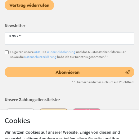
Vertrag widerrufen
Newsletter
Newsletter
E-MAIL **
Honig
Es gelten unsere
AGB
. Die
Widerrufsbelehrung
und das Muster-Widerrufsformular
sowie die
Datenschutzerklärung
habe ich zur Kenntnis genommen.**
Abonnieren
** Hierbei handelt es sich um ein Pflichtfeld.
Unsere Zahlungsdienstleister
Cookies
Wir nutzen Cookies auf unserer Website. Einige von diesen sind
essenziell, während andere uns helfen, diese Website und Ihre