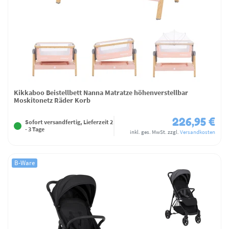
Kikkaboo Beistellbett Nanna Matratze höhenverstellbar
Moskitonetz Räder Korb
226,95 €
Sofort versandfertig, Lieferzeit 2
- 3 Tage
inkl. ges. MwSt.
zzgl.
Versandkosten
B-Ware