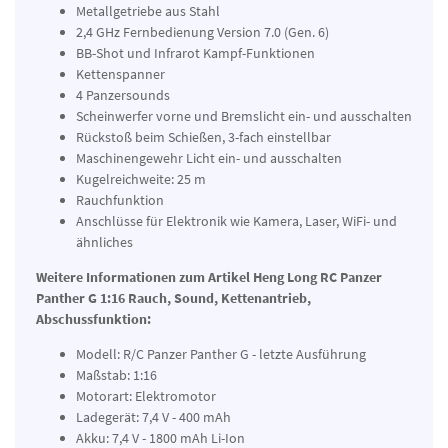
Metallgetriebe aus Stahl
2,4 GHz Fernbedienung Version 7.0 (Gen. 6)
BB-Shot und Infrarot Kampf-Funktionen
Kettenspanner
4 Panzersounds
Scheinwerfer vorne und Bremslicht ein- und ausschalten
Rückstoß beim Schießen, 3-fach einstellbar
Maschinengewehr Licht ein- und ausschalten
Kugelreichweite: 25 m
Rauchfunktion
Anschlüsse für Elektronik wie Kamera, Laser, WiFi- und
ähnliches
Weitere Informationen zum Artikel Heng Long RC Panzer
Panther G 1:16 Rauch, Sound, Kettenantrieb,
Abschussfunktion:
Modell: R/C Panzer Panther G - letzte Ausführung
Maßstab: 1:16
Motorart: Elektromotor
Ladegerät: 7,4 V - 400 mAh
Akku: 7,4 V - 1800 mAh Li-Ion