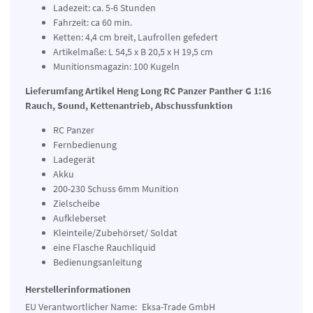
Ladezeit: ca. 5-6 Stunden
Fahrzeit: ca 60 min.
Ketten: 4,4 cm breit, Laufrollen gefedert
Artikelmaße: L 54,5 x B 20,5 x H 19,5 cm
Munitionsmagazin: 100 Kugeln
Lieferumfang Artikel Heng Long RC Panzer Panther G 1:16
Rauch, Sound, Kettenantrieb, Abschussfunktion
RC Panzer
Fernbedienung
Ladegerät
Akku
200-230 Schuss 6mm Munition
Zielscheibe
Aufkleberset
Kleinteile/Zubehörset/ Soldat
eine Flasche Rauchliquid
Bedienungsanleitung
Herstellerinformationen
EU Verantwortlicher Name:
Eksa-Trade GmbH